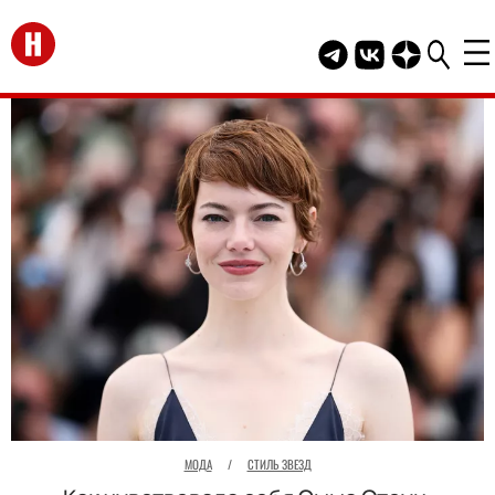
Перейти на главную
Telegram канал HEL
Группа HELLO В
Канал HELLO
МОДА
/
СТИЛЬ ЗВЕЗД