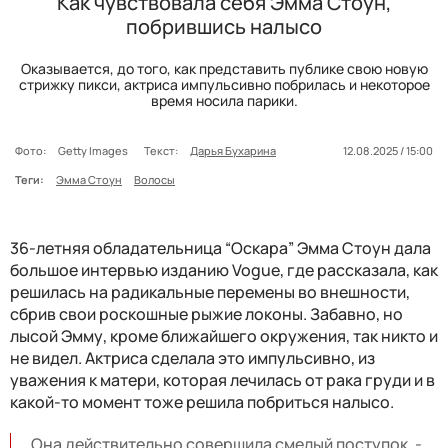
Как чувствовала себя Эмма Стоун,
побрившись налысо
Оказывается, до того, как представить публике свою новую
стрижку пикси, актриса импульсивно побрилась и некоторое
время носила парики.
Фото:
Getty Images
Текст:
Дарья Бухарина
12.08.2025 / 15:00
Теги:
Эмма Стоун
Волосы
36-летняя обладательница “Оскара” Эмма Стоун дала
большое интервью изданию Vogue, где рассказала, как
решилась на радикальные перемены во внешности,
сбрив свои роскошные рыжие локоны. Забавно, но
лысой Эмму, кроме ближайшего окружения, так никто и
не видел. Актриса сделала это импульсивно, из
уважения к матери, которая лечилась от рака груди и в
какой-то момент тоже решила побриться налысо.
Она действительно совершила смелый поступок, -