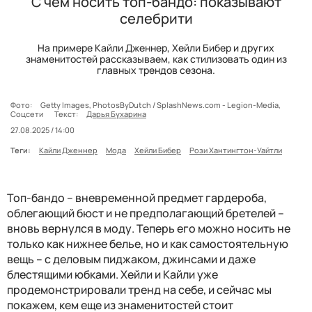
С чем носить топ-бандо: показывают
селебрити
На примере Кайли Дженнер, Хейли Бибер и других
знаменитостей рассказываем, как стилизовать один из
главных трендов сезона.
Фото:
Getty Images, PhotosByDutch / SplashNews.com - Legion-Media,
Соцсети
Текст:
Дарья Бухарина
27.08.2025 / 14:00
Теги:
Кайли Дженнер
Мода
Хейли Бибер
Рози Хантингтон-Уайтли
Топ-бандо – вневременной предмет гардероба,
облегающий бюст и не предполагающий бретелей –
вновь вернулся в моду. Теперь его можно носить не
только как нижнее белье, но и как самостоятельную
вещь – с деловым пиджаком, джинсами и даже
блестящими юбками. Хейли и Кайли уже
продемонстрировали тренд на себе, и сейчас мы
покажем, кем еще из знаменитостей стоит