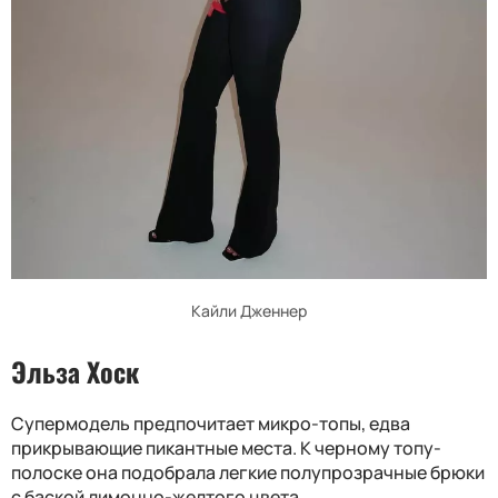
Кайли Дженнер
Эльза Хоск
Супермодель предпочитает микро-топы, едва
прикрывающие пикантные места. К черному топу-
полоске она подобрала легкие полупрозрачные брюки
с баской лимонно-желтого цвета.