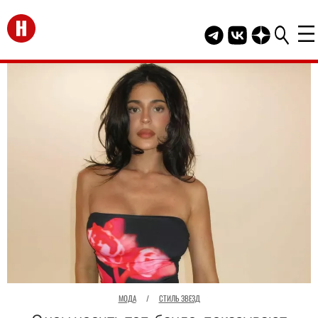
Перейти на главную
Telegram канал HEL
Группа HELLO В
Канал HELLO
МОДА
/
СТИЛЬ ЗВЕЗД