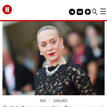
Перейти на главную
Telegram канал HEL
Группа HELLO В
Канал HELLO
МОДА
/
СТИЛЬ ЗВЕЗД