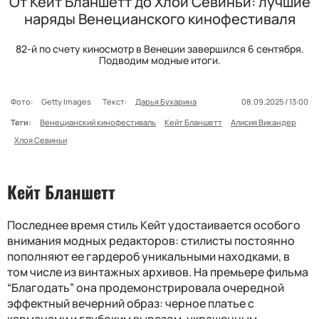
От Кейт Бланшетт до Хлои Севиньи: лучшие
наряды Венецианского кинофестиваля
82-й по счету киносмотр в Венеции завершился 6 сентября.
Подводим модные итоги.
Фото:
Getty Images
Текст:
Дарья Бухарина
08.09.2025 / 13:00
Теги:
Венецианский кинофестиваль
Кейт Бланшетт
Алисия Викандер
Хлоя Севиньи
Кейт Бланшетт
Последнее время стиль Кейт удостаивается особого
внимания модных редакторов: стилисты постоянно
пополняют ее гардероб уникальными находками, в
том числе из винтажных архивов. На премьере фильма
“Благодать” она продемонстрировала очередной
эффектный вечерний образ: черное платье с
карманами и глубоким вырезом, украшенным