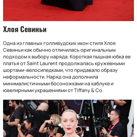
Хлоя Севиньи
Одна из главных голливудских икон стиля Хлоя
Севиньи как обычно отличилась оригинальным
подходом к выбору наряда. Короткая пышная юбка ее
платья от Saint Laurent продолжалась кружевными
шортами-велосипедками, что придавало образу
неформальности. Наряд она дополнила
минималистичными босоножками на каблуке и
ювелирными украшениями от Tiffany & Co.