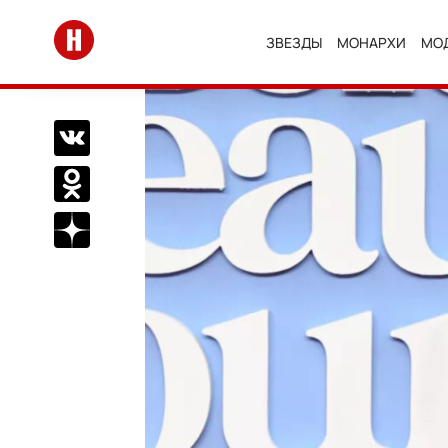
Перейти на главную
ЗВЕЗДЫ
МОНАРХИ
МО
Поделиться Вконтакте
Поделиться в Одноклассниках
Подписаться на нас в Дзен