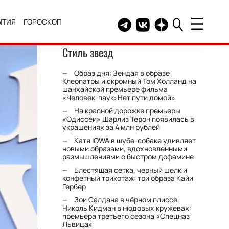
ЫТИЯ
ГОРОСКОП
Telegram канал HELLO
Группа HELLO Вконтакт
Канал HELLO в Дзе
Стиль звезд
Образ дня: Зендая в образе
Клеопатры и скромный Том Холланд на
шанхайской премьере фильма
«Человек-паук: Нет пути домой»
На красной дорожке премьеры
«Одиссеи» Шарлиз Терон появилась в
украшениях за 4 млн рублей
Катя IOWA в шубе-собаке удивляет
новыми образами, вдохновленными
размышлениями о быстром дофамине
Блестящая сетка, черный шелк и
конфетный трикотаж: три образа Кайи
Гербер
Зои Салдана в чёрном плиссе,
Николь Кидман в нюдовых кружевах:
премьера третьего сезона «Спецназ:
Львица»