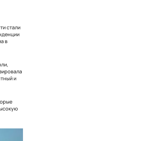
ити стали
енденции
а в
рли,
озировала
нтный и
торые
высокую