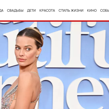
ДА
СВАДЬБЫ
ДЕТИ
КРАСОТА
СТИЛЬ ЖИЗНИ
КИНО
СОБ