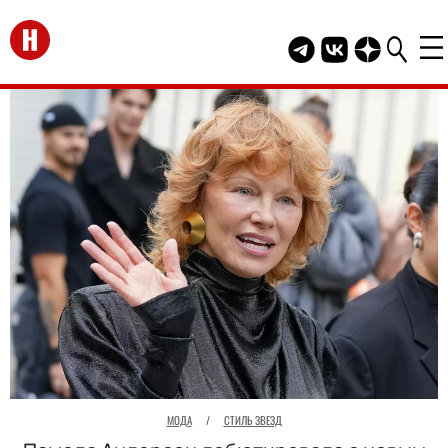
Перейти на главную
Telegram канал HEL
Группа HELLO В
Канал HELLO
МОДА
/
СТИЛЬ ЗВЕЗД