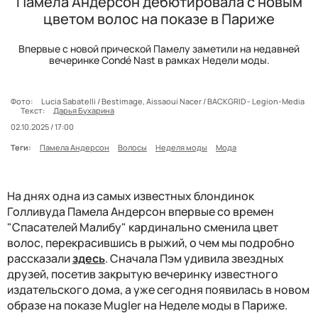
Памела Андерсон дебютировала с новым
цветом волос на показе в Париже
Впервые с новой прической Памелу заметили на недавней
вечеринке Condé Nast в рамках Недели моды.
Фото:
Lucia Sabatelli / Bestimage, Aissaoui Nacer / BACKGRID - Legion-Media
Текст:
Дарья Бухарина
02.10.2025 / 17:00
Теги:
Памела Андерсон
Волосы
Неделя моды
Мода
На днях одна из самых известных блондинок
Голливуда Памела Андерсон впервые со времен
"Спасателей Малибу" кардинально сменила цвет
волос, перекрасившись в рыжий, о чем мы подробно
рассказали
здесь
. Сначала Пэм удивила звездных
друзей, посетив закрытую вечеринку известного
издательского дома, а уже сегодня появилась в новом
образе на показе Mugler на Неделе моды в Париже.