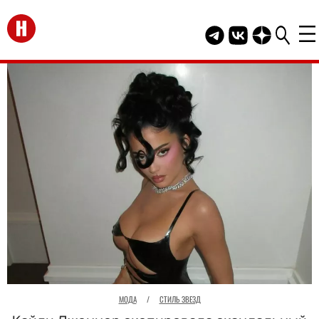
Перейти на главную
Telegram канал HEL
Группа HELLO В
Канал HELLO
МОДА
/
СТИЛЬ ЗВЕЗД