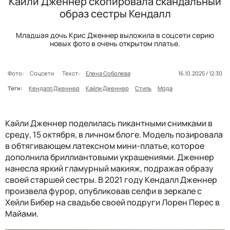
Кайли Дженнер скопировала скандальный
образ сестры Кендалл
Младшая дочь Крис Дженнер выложила в соцсети серию
новых фото в очень открытом платье.
Фото:
Соцсети
Текст:
Елена Соболева
16.10.2025 / 12:30
Теги:
Кендалл Дженнер
Кайли Дженнер
Стиль
Мода
Кайли Дженнер поделилась пикантными снимками в
среду, 15 октября, в личном блоге. Модель позировала
в обтягивающем латексном мини-платье, которое
дополнила бриллиантовыми украшениями. Дженнер
нанесла яркий гламурный макияж, подражая образу
своей старшей сестры. В 2021 году Кендалл Дженнер
произвела фурор, опубликовав селфи в зеркале с
Хейли Бибер на свадьбе своей подруги Лорен Перес в
Майами.