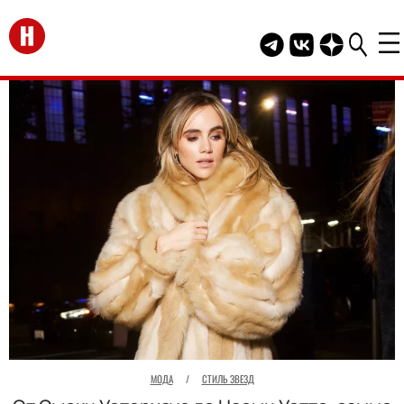
Перейти на главную
Telegram канал HEL
Группа HELLO В
Канал HELLO
МОДА
/
СТИЛЬ ЗВЕЗД