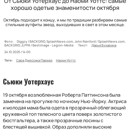
От Сьюки Уотерхаус до Наоми Уоттс: самые
хорошо одетые знаменитости октября
Октябрь подходит к концу, и мы по традиции разбираем самые
стильные аутфиты звезд, выходивших в свет в этом месяце.
Фото:
Diggzy / BACKGRID, SplashNews.com, John Rainford / SplashNews.com,
BACKGRID, JLPPA / Bestimage - Legion-Media
Текст:
Дарья Бухарина
24.10.2025 / 14:00
Теги:
Сара Джессика Паркер
Наоми Уоттс
Сьюки Уотерхаус
19 октября возлюбленная Роберта Паттинсона была
замечена на прогулке по ночному Нью-Йорку. Актриса
и молодая мама была одета в прозрачный облегающий
кружевной топ телесного цвета поверх золотистого
бюстгальтера, а также прозрачные лосины с
блестящей вышивкой. Образ дополняли высокие