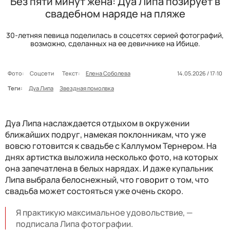
Без пяти минут жена: Дуа Липа позирует в
свадебном наряде на пляже
30-летняя певица поделилась в соцсетях серией фотографий,
возможно, сделанных на ее девичнике на Ибице.
Фото:
Соцсети
Текст:
Елена Соболева
14.05.2026 / 17:10
Теги:
Дуа Липа
Звездная помолвка
Дуа Липа наслаждается отдыхом в окружении
ближайших подруг, намекая поклонникам, что уже
вовсю готовится к свадьбе с Каллумом Тернером. На
днях артистка выложила несколько фото, на которых
она запечатлена в белых нарядах. И даже купальник
Липа выбрала белоснежный, что говорит о том, что
свадьба может состояться уже очень скоро.
Я практикую максимальное удовольствие, —
подписала Липа фотографии.