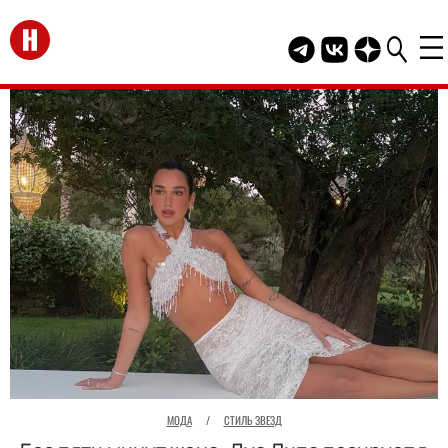
Перейти на главную
Telegram канал HEL
Группа HELLO В
Канал HELLO
МОДА
/
СТИЛЬ ЗВЕЗД