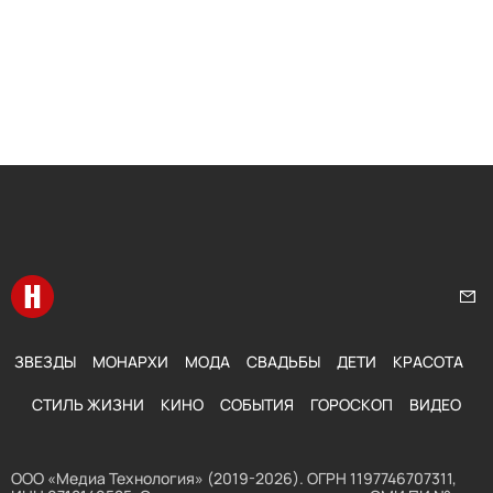
Перейти на главную
Нап
ЗВЕЗДЫ
МОНАРХИ
МОДА
СВАДЬБЫ
ДЕТИ
КРАСОТА
СТИЛЬ ЖИЗНИ
КИНО
СОБЫТИЯ
ГОРОСКОП
ВИДЕО
ООО «Медиа Технология» (2019-2026). ОГРН 1197746707311,