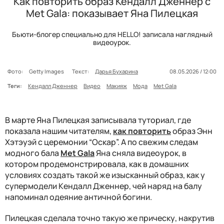
Как повторить образ Кендалл Дженнер с
Met Gala: показывает Яна Пилецкая
Бьюти-блогер специально для HELLO! записала наглядный
видеоурок.
Фото:
Getty Images
Текст:
Дарья Бухарина
08.05.2026 / 12:00
Теги:
Кендалл Дженнер
Видео
Макияж
Мода
Met Gala
В марте Яна Пилецкая записывала туториал, где
показала нашим читателям,
как повторить
образ Энн
Хэтэуэй с церемонии “Оскар”. А по свежим следам
модного бала
Met Gala
Яна сняла видеоурок, в
котором продемонстрировала, как в домашних
условиях создать такой же изысканный образ, как у
супермодели Кендалл Дженнер, чей наряд на балу
напоминал одеяние античной богини.
Пилецкая сделала точно такую же прическу, накрутив