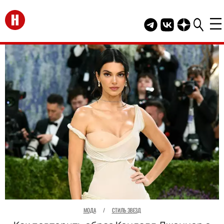
Перейти на главную
Telegram канал HEL
Группа HELLO В
Канал HELLO
МОДА
/
СТИЛЬ ЗВЕЗД