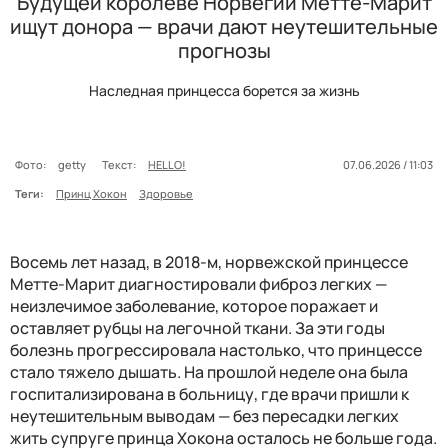
Будущей королеве Норвегии Метте-Марит
ищут донора — врачи дают неутешительные
прогнозы
Наследная принцесса борется за жизнь
Фото:
getty
Текст:
HELLO!
07.06.2026 / 11:03
Теги:
Принц Хокон
Здоровье
Восемь лет назад, в 2018-м, норвежской принцессе
Метте-Марит диагностировали фиброз легких —
неизлечимое заболевание, которое поражает и
оставляет рубцы на легочной ткани. За эти годы
болезнь прогрессировала настолько, что принцессе
стало тяжело дышать. На прошлой неделе она была
госпитализирована в больницу, где врачи пришли к
неутешительным выводам — без пересадки легких
жить супруге принца Хокона осталось не больше года.