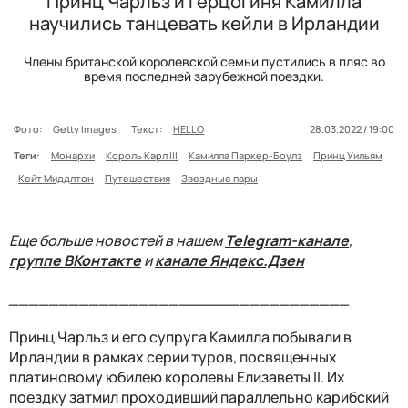
Принц Чарльз и герцогиня Камилла
научились танцевать кейли в Ирландии
Члены британской королевской семьи пустились в пляс во
время последней зарубежной поездки.
Фото:
Getty Images
Текст:
HELLO
28.03.2022 / 19:00
Теги:
Монархи
Король Карл III
Камилла Паркер-Боулз
Принц Уильям
Кейт Миддлтон
Путешествия
Звездные пары
Еще больше новостей в нашем
Telegram-канале
,
группе ВКонтакте
и
канале Яндекс.Дзен
__________________________________
Принц Чарльз и его супруга Камилла побывали в
Ирландии в рамках серии туров, посвященных
платиновому юбилею королевы Елизаветы II. Их
поездку затмил проходивший параллельно карибский