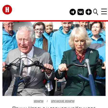
Перейти на главную
Telegram канал HEL
Группа HELLO В
Канал HELLO
МОНАРХИ
/
БРИТАНСКИЕ МОНАРХИ