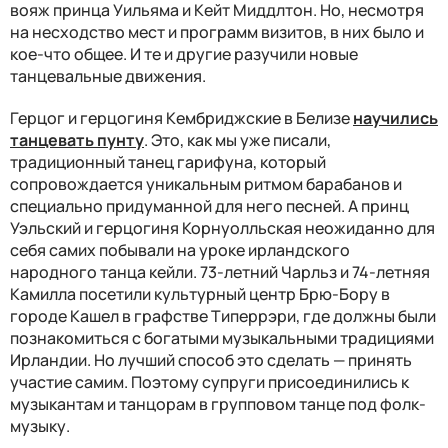
вояж принца Уильяма и Кейт Миддлтон. Но, несмотря
на несходство мест и программ визитов, в них было и
кое-что общее. И те и другие разучили новые
танцевальные движения.
Герцог и герцогиня Кембриджские в Белизе
научились
танцевать пунту
. Это, как мы уже писали,
традиционный танец гарифуна, который
сопровождается уникальным ритмом барабанов и
специально придуманной для него песней. А принц
Уэльский и герцогиня Корнуолльская неожиданно для
себя самих побывали на уроке ирландского
народного танца кейли. 73-летний Чарльз и 74-летняя
Камилла посетили культурный центр Брю-Бору в
городе Кашел в графстве Типеррэри, где должны были
познакомиться с богатыми музыкальными традициями
Ирландии. Но лучший способ это сделать — принять
участие самим. Поэтому супруги присоединились к
музыкантам и танцорам в групповом танце под фолк-
музыку.