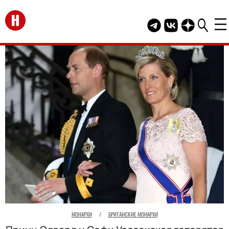
Перейти на главную
Telegram канал HEL
Группа HELLO В
Канал HELLO
МОНАРХИ
/
БРИТАНСКИЕ МОНАРХИ