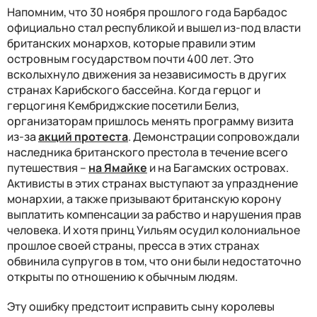
Напомним, что 30 ноября прошлого года Барбадос
официально стал республикой и вышел из-под власти
британских монархов, которые правили этим
островным государством почти 400 лет. Это
всколыхнуло движения за независимость в других
странах Карибского бассейна. Когда герцог и
герцогиня Кембриджские посетили Белиз,
организаторам пришлось менять программу визита
из-за
акций протеста
. Демонстрации сопровождали
наследника британского престола в течение всего
путешествия –
на Ямайке
и на Багамских островах.
Активисты в этих странах выступают за упразднение
монархии, а также призывают британскую корону
выплатить компенсации за рабство и нарушения прав
человека. И хотя принц Уильям осудил колониальное
прошлое своей страны, пресса в этих странах
обвинила супругов в том, что они были недостаточно
открыты по отношению к обычным людям.
Эту ошибку предстоит исправить сыну королевы