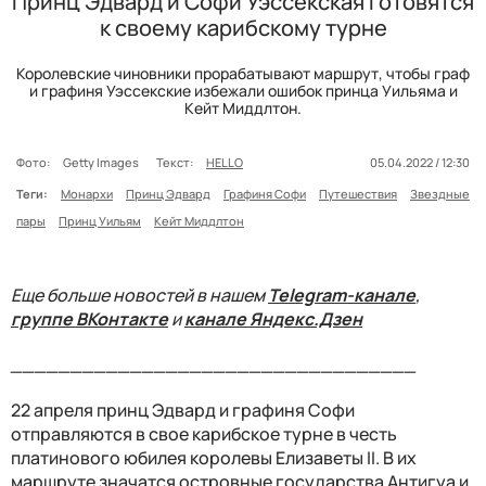
Принц Эдвард и Софи Уэссекская готовятся
к своему карибскому турне
Королевские чиновники прорабатывают маршрут, чтобы граф
и графиня Уэссекские избежали ошибок принца Уильяма и
Кейт Миддлтон.
Фото:
Getty Images
Текст:
HELLO
05.04.2022 / 12:30
Теги:
Монархи
Принц Эдвард
Графиня Софи
Путешествия
Звездные
пары
Принц Уильям
Кейт Миддлтон
Еще больше новостей в нашем
Telegram-канале
,
группе ВКонтакте
и
канале Яндекс.Дзен
__________________________________
22 апреля принц Эдвард и графиня Софи
отправляются в свое карибское турне в честь
платинового юбилея королевы Елизаветы II. В их
маршруте значатся островные государства Антигуа и