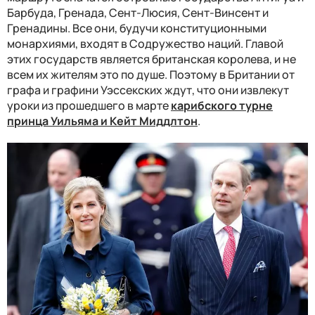
Барбуда, Гренада, Сент-Люсия, Сент-Винсент и
Гренадины. Все они, будучи конституционными
монархиями, входят в Содружество наций. Главой
этих государств является британская королева, и не
всем их жителям это по душе. Поэтому в Британии от
графа и графини Уэссекских ждут, что они извлекут
уроки из прошедшего в марте
карибского турне
принца Уильяма и Кейт Миддлтон
.