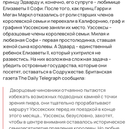
принцу Эдварду и, конечно, его супруге – любимице
Елизаветы II Софи. После того, как принц Гарри и
Меган Маркл отказались от роли старших членов
королевской семьи и переехали в Калифорнию, граф и
графиня Уэссекские заняли их место. Уэссексы –
образцовые члены королевской семьи. Милая и
любезная Софи – первая простолюдинка, ставшая
женой сына королевы. А Эдвард – единственный
ребенок Елизаветы II, который ухитрился не
развестись. На них возложена сложная задача –
убедить островные государства, которые они
посетят, оставаться в Содружестве. Британская
газета The Daily Telegraph сообщила:
Дворцовые чиновники отчаянно пытаются
избежать возможных подводных камней с точки
зрения пиара, они тщательно прорабатывают
маршрут Уэссекских перед их поездкой в конце
этого месяца… Уэссексы, безусловно, захотят,
чтобы в центре внимания оставалось историческое
семидесятилетие правления королевы. Но любые