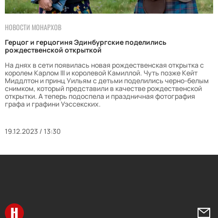
НОВОСТИ МОНАРХОВ
Герцог и герцогиня Эдинбургские поделились
рождественской открыткой
На днях в сети появилась новая рождественская открытка с
королем Карлом III и королевой Камиллой. Чуть позже Кейт
Миддлтон и принц Уильям с детьми поделились черно-белым
снимком, который представили в качестве рождественской
открытки. А теперь подоспела и праздничная фотография
графа и графини Уэссекских.
19.12.2023 / 13:30
Перейти на главную
Напи