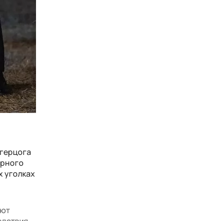
 герцога
ерного
х уголках
ают
едствия.