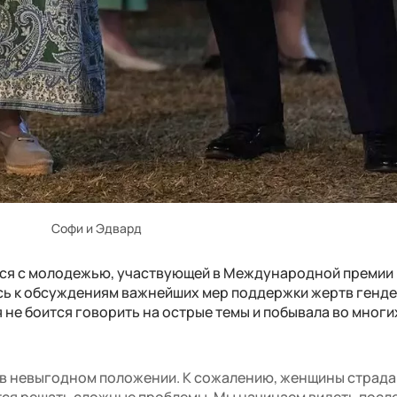
Софи и Эдвард
ался с молодежью, участвующей в Международной премии
сь к обсуждениям важнейших мер поддержки жертв генд
 не боится говорить на острые темы и побывала во многи
в невыгодном положении. К сожалению, женщины страд
тся решать сложные проблемы. Мы начинаем видеть посл