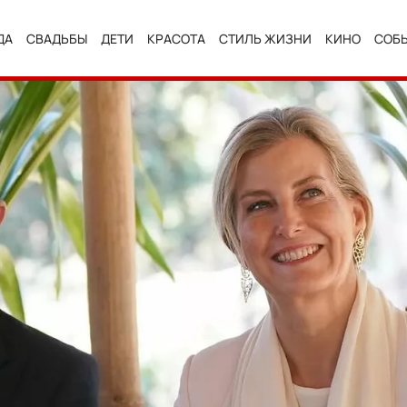
ДА
СВАДЬБЫ
ДЕТИ
КРАСОТА
СТИЛЬ ЖИЗНИ
КИНО
СОБ