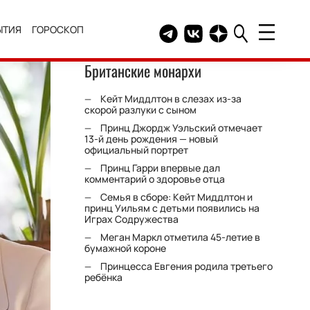
ЫТИЯ
ГОРОСКОП
Telegram канал HELLO
Группа HELLO Вконтакт
Канал HELLO в Дзе
Британские монархи
Кейт Миддлтон в слезах из-за
скорой разлуки с сыном
Принц Джордж Уэльский отмечает
13-й день рождения — новый
официальный портрет
Принц Гарри впервые дал
комментарий о здоровье отца
Семья в сборе: Кейт Миддлтон и
принц Уильям с детьми появились на
Играх Содружества
Меган Маркл отметила 45-летие в
бумажной короне
Принцесса Евгения родила третьего
ребёнка