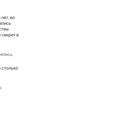
лет, во
вались
стям.
 секрет в
еялись.
ь столько
о