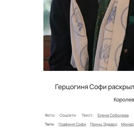
Герцогиня Софи раскрыл
Королев
Фото:
Соцсети
Текст:
Елена Соболева
Теги:
Графиня Софи
Принц Эдвард
Монар