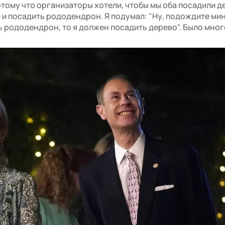
отому что организаторы хотели, чтобы мы оба посадили д
 и посадить рододендрон. Я подумал: "Ну, подождите мин
ь рододендрон, то я должен посадить дерево". Было мног