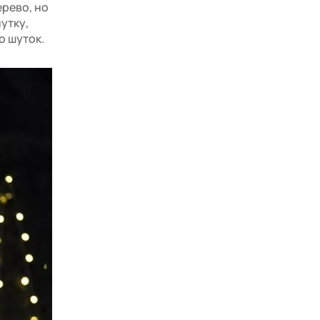
ерево, но
утку,
о шуток.