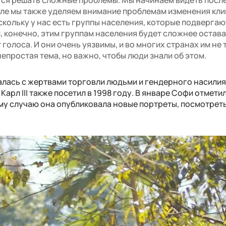
але мы также уделяем внимание проблемам изменения клим
скольку у нас есть группы населения, которые подвергаю
и, конечно, этим группам населения будет сложнее остава
т голоса. И они очень уязвимы, и во многих странах им не 
непростая тема, но важно, чтобы люди знали об этом.
лась с жертвами торговли людьми и гендерного насилия 
Карл III также посетил в 1998 году. В январе Софи отмети
ому случаю она опубликовала новые портреты, посмотреть