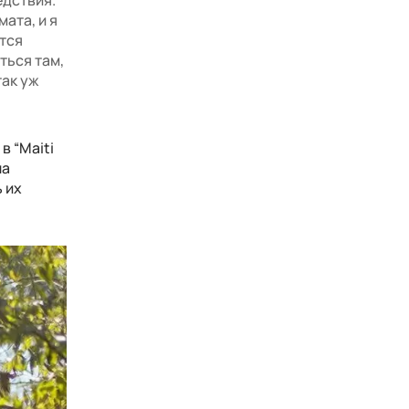
ата, и я
тся
ться там,
так уж
в “Maiti
ла
 их