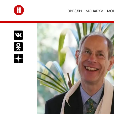
Перейти на главную
ЗВЕЗДЫ
МОНАРХИ
МО
Поделиться Вконтакте
Поделиться в Одноклассниках
Подписаться на нас в Дзен