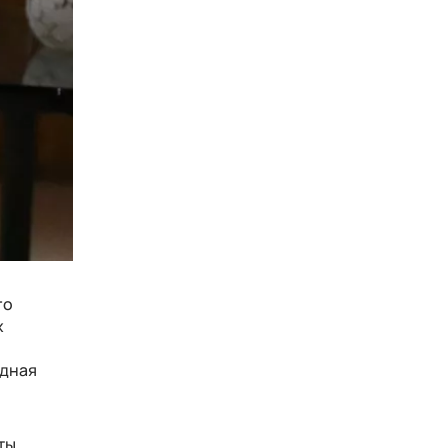
го
х
идная
ты,