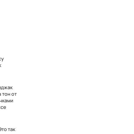
су
к
иджак
 тон от
очками
ссе
Это так