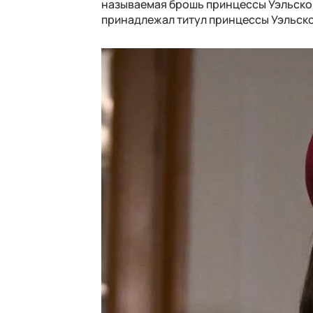
называемая брошь принцессы Уэльской
принадлежал титул принцессы Уэльской