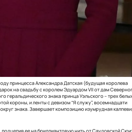
году принцесса Александра Датская (будущая королева
арок на свадьбу с королем Эдуардом VII от дам Северно
го геральдического знака принца Уэльского – трех белы
той короны, и ленты с девизом “Я служу”, восемнадцати
вокруг знака. Завершает композицию изумрудная калпев
, подцепив ее на бриллиантовую нить от Саудовской Сюи