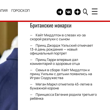
ЫТИЯ
ГОРОСКОП
Telegram канал HELLO
Группа HELLO Вконтакт
Канал HELLO в Дзе
Британские монархи
Кейт Миддлтон в слезах из-за
скорой разлуки с сыном
Принц Джордж Уэльский отмечает
13-й день рождения — новый
официальный портрет
Принц Гарри впервые дал
комментарий о здоровье отца
Семья в сборе: Кейт Миддлтон и
принц Уильям с детьми появились на
Играх Содружества
Меган Маркл отметила 45-летие в
бумажной короне
Принцесса Евгения родила третьего
ребёнка