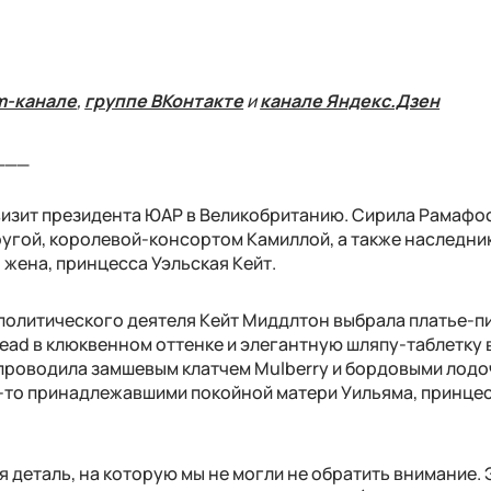
m-канале
,
группе ВКонтакте
и
канале Яндекс.Дзен
___
визит президента ЮАР в Великобританию. Сирила Рамафо
пругой, королевой-консортом Камиллой, а также наследни
 жена, принцесса Уэльская Кейт.
и политического деятеля Кейт Миддлтон выбрала
платье-п
ead в клюквенном оттенке и элегантную шляпу-таблетку в
проводила замшевым клатчем Mulberry и бордовыми лод
гда-то принадлежавшими покойной матери Уильяма, принце
я деталь, на которую мы не могли не обратить внимание. 