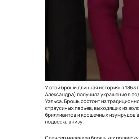
У этой броши длинная история:
в 1863 
Александра) получила украшение в под
Уэльса. Брошь состоит из традиционно
страусиных перьев, выходящих из золо
бриллиантов и крошечных изумрудов 
подвеска внизу.
Спенсер надевала брошь как подвеску