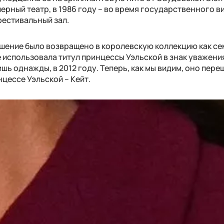
перный театр, в 1986 году – во время государственного ви
фестивальный зал.
шение было возвращено в королевскую коллекцию как с
е использовала титул принцессы Уэльской в знак уважения
шь однажды, в 2012 году. Теперь, как мы видим, оно пере
цессе Уэльской – Кейт.