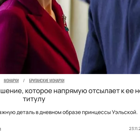
МОНАРХИ
/
БРИТАНСКИЕ МОНАРХИ
шение, которое напрямую отсылает к ее 
титулу
жную деталь в дневном образе принцессы Уэльской.
а
23.11.