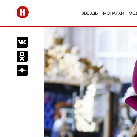
Перейти на главную
ЗВЕЗДЫ
МОНАРХИ
МО
Поделиться Вконтакте
Поделиться в Одноклассниках
Подписаться на нас в Дзен