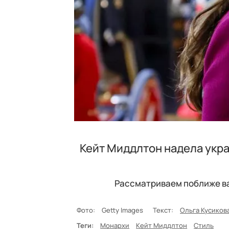
Кейт Миддлтон надела укра
Рассматриваем поближе ва
Фото:
Getty Images
Текст:
Ольга Кусиков
Теги:
Монархи
Кейт Миддлтон
Стиль