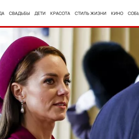
ДА
СВАДЬБЫ
ДЕТИ
КРАСОТА
СТИЛЬ ЖИЗНИ
КИНО
СОБ