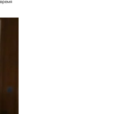
 время
.