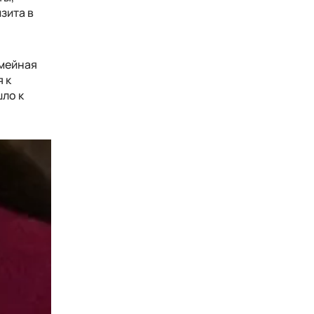
зита в
емейная
 к
шло к