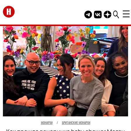
Перейти на главную
Telegram канал HEL
Группа HELLO В
Канал HELLO
МОНАРХИ
/
БРИТАНСКИЕ МОНАРХИ