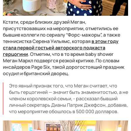
Кстати, среди близких друзей Меган,
присутствовавших на мероприятии, отметились ее
бывшие коллеги по сериалу “Форс-мажоры”, а также
теннисистка Серена Уильямс, которая
в этом году
стала первой гостьей авторского подкаста
герцогини
. Отметим, что в то время baby shower
Меган Маркл подвергся резкой критике. По словам
инсайдеров Page Six, такой дорогостоящий праздник
осудил и британский дворец.
Это явный признак того, что Меган считает, что
быть герцогиней — значит быть знаменитостью, а не
членом королевской семьи, - рассказал бывший
личный секретарь Дианы Патрик Джефсон, добавив,
что мероприятие обошлось в 500 000 долларов.