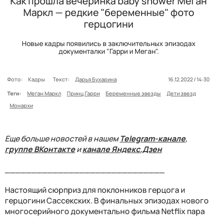
Как прошла вечеринка baby shower Меган
Маркл — редкие "беременные" фото
герцогини
Новые кадры появились в заключительных эпизодах
документалки "Гарри и Меган".
Фото:
Кадры
Текст:
Дарья Бухарина
16.12.2022 / 14:30
Теги:
Меган Маркл
Принц Гарри
Беременные звезды
Дети звезд
Монархи
Еще больше новостей в нашем
Telegram-канале
,
группе ВКонтакте
и
канале Яндекс.Дзен
______________________________
Настоящий сюрприз для поклонников герцога и
герцогини Сассекских. В финальных эпизодах нового
многосерийного документально фильма Netflix пара