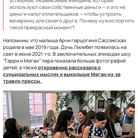
успешные, независимые женщины, которые
используют свои собственные деньги — и это не
деньги налогоплательщиков — чтобы устроить
вечеринку для своего друга. Почему нужно портить
такой прекрасный момент?
Напомним, что малыша Арчи герцогиня Сассекская
родила в мае 2019 года. Дочь Лилибет появилась на
свет в июне 2021-го. В заключительных эпизодах шоу
“Гарри и Меган” пара показала больше фотографий
детей, а также
откровенно рассказала о
суицидальных мыслях и выкидыше Меган из-за
травли прессы.