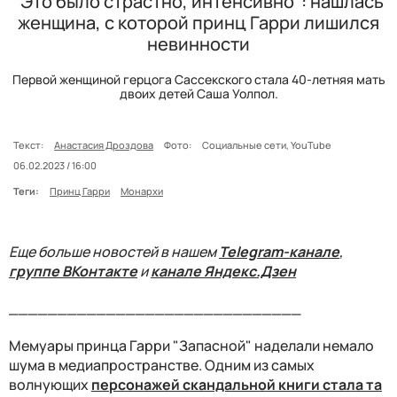
"Это было страстно, интенсивно": нашлась
женщина, с которой принц Гарри лишился
невинности
Первой женщиной герцога Сассекского стала 40-летняя мать
двоих детей Саша Уолпол.
Текст:
Анастасия Дроздова
Фото:
Социальные сети, YouTube
06.02.2023 / 16:00
Теги:
Принц Гарри
Монархи
Еще больше новостей в нашем
Telegram-канале
,
группе ВКонтакте
и
канале Яндекс.Дзен
______________________________
Мемуары принца Гарри "Запасной" наделали немало
шума в медиапространстве. Одним из самых
волнующих
персонажей скандальной книги стала та