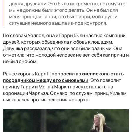
двумя друзьями. Это было искрометно, потому что
мы не должны были этого делать. Он не был для
меня принцем Гарри, это был Гарри, мой друг, и
ситуация немного вышла из-под контроля.
По словам Уолпол, она и Гарри были частью компании
друзей, которых объединяла любовь к лошадям.
Девушка рассказала, что они все были разными. Она
отметила, что молодой человек не вел себя как принц и
не был снобом.
Ранее король Карл III
попросил архиепископа стать
посредником между его сыновьями
. Это позволит
принцу Гарри и Меган Маркл присутствовать на
коронации Чарльза. Однако, по слухам, принц Уильям
высказался против решения монарха.