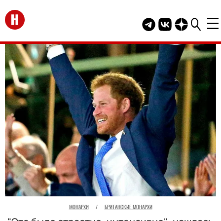
Перейти на главную
Telegram канал HEL
Группа HELLO В
Канал HELLO
МОНАРХИ
/
БРИТАНСКИЕ МОНАРХИ