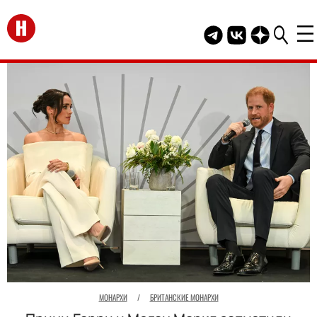
Перейти на главную
Telegram канал HEL
Группа HELLO В
Канал HELLO
МОНАРХИ
/
БРИТАНСКИЕ МОНАРХИ