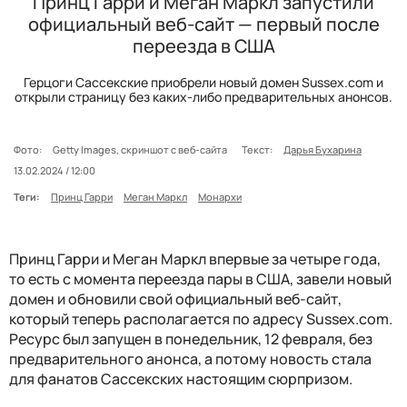
Принц Гарри и Меган Маркл запустили
официальный веб-сайт — первый после
переезда в США
Герцоги Сассекские приобрели новый домен Sussex.com и
открыли страницу без каких-либо предварительных анонсов.
Фото:
Getty Images, скриншот с веб-сайта
Текст:
Дарья Бухарина
13.02.2024 / 12:00
Теги:
Принц Гарри
Меган Маркл
Монархи
Принц Гарри и Меган Маркл впервые за четыре года,
то есть с момента переезда пары в США, завели новый
домен и обновили свой официальный веб-сайт,
который теперь располагается по адресу Sussex.com.
Ресурс был запущен в понедельник, 12 февраля, без
предварительного анонса, а потому новость стала
для фанатов Сассекских настоящим сюрпризом.