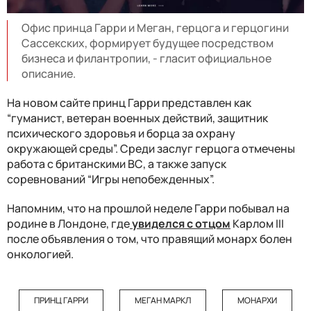
Офис принца Гарри и Меган, герцога и герцогини
Сассекских, формирует будущее посредством
бизнеса и филантропии, - гласит официальное
описание.
На новом сайте принц Гарри представлен как
“гуманист, ветеран военных действий, защитник
психического здоровья и борца за охрану
окружающей среды”. Среди заслуг герцога отмечены
работа с британскими ВС, а также запуск
соревнований “Игры непобежденных”.
Напомним, что на прошлой неделе Гарри побывал на
родине в Лондоне, где
увиделся с отцом
Карлом III
после объявления о том, что правящий монарх болен
онкологией.
ПРИНЦ ГАРРИ
МЕГАН МАРКЛ
МОНАРХИ