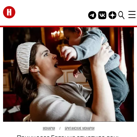
Перейти на главную
Telegram канал HEL
Группа HELLO В
Канал HELLO
МОНАРХИ
/
БРИТАНСКИЕ МОНАРХИ