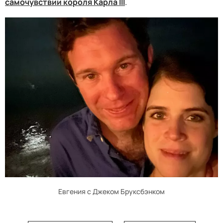
самочувствии короля Карла III
.
Евгения с Джеком Бруксбэнком