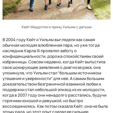
Кейт Миддлтон и принц Уильям с детьми
В 2004 году Кейт и Уильям выглядели как самая
обычная молодая влюбленная пара, но уже тогда
наследник Карла III проявлял заботу о
конфиденциальности, дорожа спокойствием своей
избранницы. Совсем недавно, когда Кейт выпустила
свое шокирующее заявление о диагнозе рака, она
упомянула, что Уильям стал “большим источником
утешения и уверенности” для нее. А самым большим
доказательством безграничной взаимной любви и
поддержки стал небольшой эпизод из их молодости,
когда в 2007 году они ненадолго расстались, будучи
горячими юношой и девушкой, но быстро
воссоединились. Как потом сказала Кейт, она не была
этому рада, но этот опыт сделал ее сильнее.