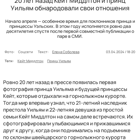
20 лет назад Кейт Миддлтон и принц
Уильям обнародовали свои отношения
Начало апреля — особенное время для поклонников принца и
принцессы Уэльских. В этом году исполняется ровно два
десятилетия спустя после первой совместной публикации о
паре в СМИ.
Фото:
Соцсети
Текст:
Елена Соболева
03.04.2024 / 18:20
Теги:
Кейт Миддлтон
Принц Уильям
Ровно 20 лет назад в прессе появилась первая
фотография принца Уильяма и будущей принцессы
Кейт, которые отдыхали на горнолыжном курорте.
Тогда мир впервые узнал, что 21-летний наследник
престола Уильям и 22-летняя девушка из простой
семьи Кейт Миддлтон на самом деле встречаются. Их
сфотографировали улыбающимися и прижавшимися
друг к другу, когда они поднимались на подъемнике
по склонам швейцарского горнолыжного курорта