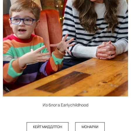
Из блога Earlychildhood
КЕЙТ МИДДЛТОН
МОНАРХИ