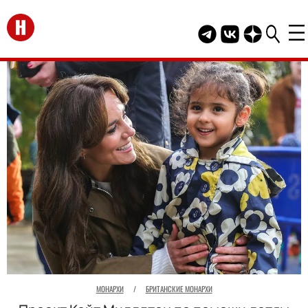
Перейти на главную
Telegram канал HEL
Группа HELLO В
Канал HELLO
МОНАРХИ
/
БРИТАНСКИЕ МОНАРХИ