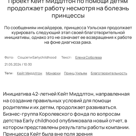
Проект Кейт Миддлтон по помощи детям
продолжает работу несмотря на болезнь
принцессы
По сообщениям инсайдеров, принцесса Уэльская продолжает
курировать следующий этап своей благотворительной
инициативы, однако это не означает ее возвращения к работе
на фоне диагноза рака.
Фото:
Соцсети Earlychildhood
Текст:
Елена Соболева
21.05.2024 / 10:30
Теги:
Кейт Миддлтон
Монархи
Принц Уильям
Благотворительность
Инициатива 42-летней Кейт Миддлтон, направленная
на создание правильных условий для помощи
родителям и их детям, продолжает развиваться.
Бизнес-группа Королевского фонда по вопросам
детства Early childhood опубликовала новый отчет, в
котором представлены результаты работы компании.
Принцесса Кейт была вне поля зрения