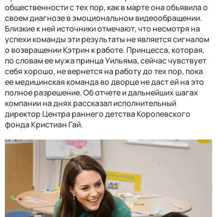
общественности с тех пор, как в марте она объявила о
своем диагнозе в эмоциональном видеообращении.
Близкие к ней источники отмечают, что несмотря на
успехи команды эти результаты не является сигналом
о возвращении Кэтрин к работе. Принцесса, которая,
по словам ее мужа принца Уильяма, сейчас чувствует
себя хорошо, не вернется на работу до тех пор, пока
ее медицинская команда во дворце не даст ей на это
полное разрешение. Об отчете и дальнейших шагах
компании на днях рассказал исполнительный
директор Центра раннего детства Королевского
фонда Кристиан Гай.