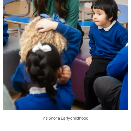
Из блога Earlychildhood