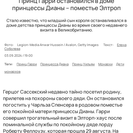
Принц Гарри остановился в доме
принцессы Дианы – поместье Элтроп
Стало известно, что младший сын короля останавливался в
доме детства принцессы Дианы во время своего недавнего
визита в Великобританию.
Фото:
Legion-Media Anwar Hussein / Avalon, Getty Images
Текст:
Елена
Соболева
03.09.2024 / 19:00
Теги:
Принц Гарри
Принцесса Диана
Принц Уильям
Монархи
Дети
монархов
Герцог Сассекский недавно тайно посетил родину,
прилетев на похороны своего дяди. Он остановился
погостить у Чарльза Спенсера в родовом поместье
его покойной матери принцессы Дианы. Гарри
совершил трогательный визит в Элторп-хаус после
поминальной службы по покойному дяде лорду
Роберту Феллоузу, которая прошла 29 августа. На