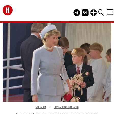
Перейти на главную
Telegram канал HEL
Группа HELLO В
Канал HELLO
МОНАРХИ
/
БРИТАНСКИЕ МОНАРХИ