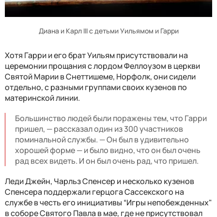
Диана и Карл III с детьми Уильямом и Гарри
Хотя Гарри и его брат Уильям присутствовали на
церемонии прощания с лордом Феллоузом в церкви
Святой Марии в Снеттишеме, Норфолк, они сидели
отдельно, с разными группами своих кузенов по
материнской линии.
Большинство людей были поражены тем, что Гарри
пришел, — рассказал один из 300 участников
поминальной службы. — Он был в удивительно
хорошей форме — и было видно, что он был очень
рад всех видеть. И он был очень рад, что пришел.
Леди Джейн, Чарльз Спенсер и несколько кузенов
Спенсера поддержали герцога Сассекского на
службе в честь его инициативы “Игры непобежденных"
в соборе Святого Павла в мае, где не присутствовал