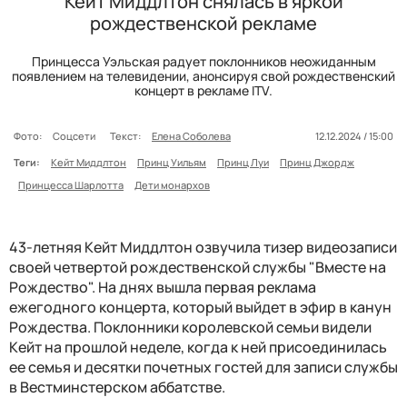
Кейт Миддлтон снялась в яркой
рождественской рекламе
Принцесса Уэльская радует поклонников неожиданным
появлением на телевидении, анонсируя свой рождественский
концерт в рекламе ITV.
Фото:
Соцсети
Текст:
Елена Соболева
12.12.2024 / 15:00
Теги:
Кейт Миддлтон
Принц Уильям
Принц Луи
Принц Джордж
Принцесса Шарлотта
Дети монархов
43-летняя Кейт Миддлтон озвучила тизер видеозаписи
своей четвертой рождественской службы "Вместе на
Рождество". На днях вышла первая реклама
ежегодного концерта, который выйдет в эфир в канун
Рождества. Поклонники королевской семьи видели
Кейт на прошлой неделе, когда к ней присоединилась
ее семья и десятки почетных гостей для записи службы
в Вестминстерском аббатстве.