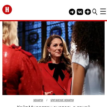
Перейти на главную
Telegram канал HEL
Группа HELLO В
Канал HELLO
МОНАРХИ
/
БРИТАНСКИЕ МОНАРХИ