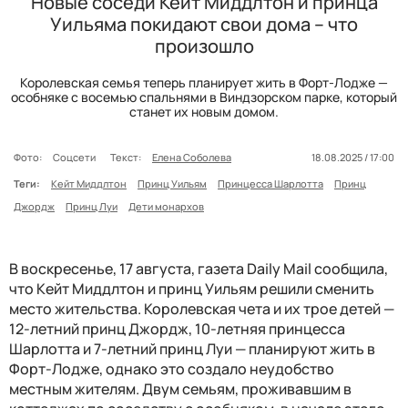
Новые соседи Кейт Миддлтон и принца
Уильяма покидают свои дома – что
произошло
Королевская семья теперь планирует жить в Форт-Лодже —
особняке с восемью спальнями в Виндзорском парке, который
станет их новым домом.
Фото:
Соцсети
Текст:
Елена Соболева
18.08.2025 / 17:00
Теги:
Кейт Миддлтон
Принц Уильям
Принцесса Шарлотта
Принц
Джордж
Принц Луи
Дети монархов
В воскресенье, 17 августа, газета Daily Mail сообщила,
что Кейт Миддлтон и принц Уильям решили сменить
место жительства. Королевская чета и их трое детей —
12-летний принц Джордж, 10-летняя принцесса
Шарлотта и 7-летний принц Луи — планируют жить в
Форт-Лодже, однако это создало неудобство
местным жителям. Двум семьям, проживавшим в