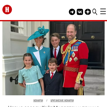
Перейти на главную
Telegram канал HEL
Группа HELLO В
Канал HELLO
МОНАРХИ
/
БРИТАНСКИЕ МОНАРХИ