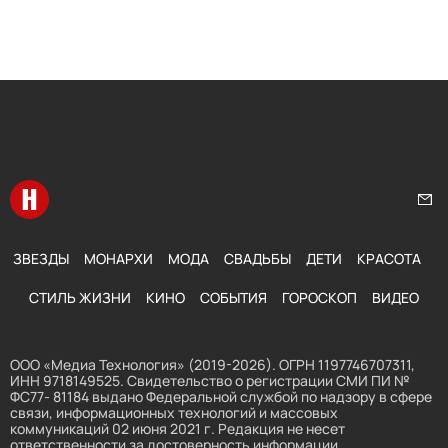
Перейти на главную
Нап
ЗВЕЗДЫ
МОНАРХИ
МОДА
СВАДЬБЫ
ДЕТИ
КРАСОТА
СТИЛЬ ЖИЗНИ
КИНО
СОБЫТИЯ
ГОРОСКОП
ВИДЕО
ООО «Медиа Технология» (2019-2026). ОГРН 1197746707311,
ИНН 9718149525. Свидетельство о регистрации СМИ ПИ №
ФС77- 81184 выдано Федеральной службой по надзору в сфере
связи, информационных технологий и массовых
коммуникаций 02 июня 2021 г. Редакция не несет
ответственности за достоверность информации,