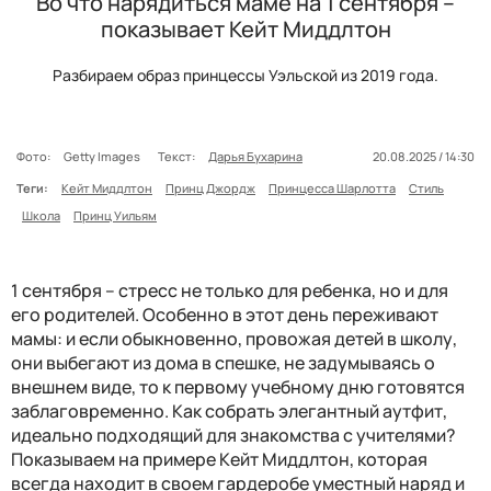
Во что нарядиться маме на 1 сентября –
показывает Кейт Миддлтон
Разбираем образ принцессы Уэльской из 2019 года.
Фото:
Getty Images
Текст:
Дарья Бухарина
20.08.2025 / 14:30
Теги:
Кейт Миддлтон
Принц Джордж
Принцесса Шарлотта
Стиль
Школа
Принц Уильям
1 сентября – стресс не только для ребенка, но и для
его родителей. Особенно в этот день переживают
мамы: и если обыкновенно, провожая детей в школу,
они выбегают из дома в спешке, не задумываясь о
внешнем виде, то к первому учебному дню готовятся
заблаговременно. Как собрать элегантный аутфит,
идеально подходящий для знакомства с учителями?
Показываем на примере Кейт Миддлтон, которая
всегда находит в своем гардеробе уместный наряд и