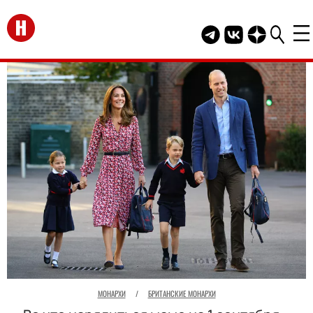
Перейти на главную
Telegram канал HEL
Группа HELLO В
Канал HELLO
МОНАРХИ
/
БРИТАНСКИЕ МОНАРХИ