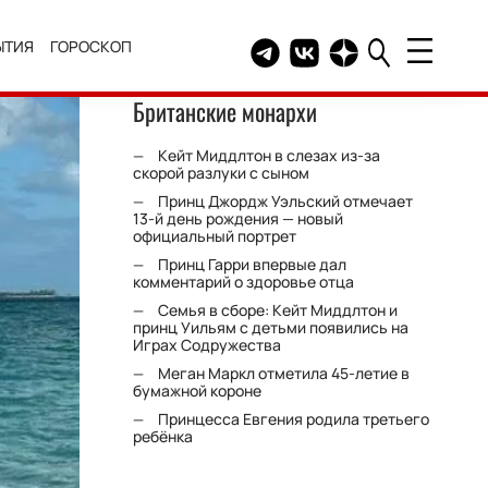
ЫТИЯ
ГОРОСКОП
Telegram канал HELLO
Группа HELLO Вконтакт
Канал HELLO в Дзе
Британские монархи
Кейт Миддлтон в слезах из-за
скорой разлуки с сыном
Принц Джордж Уэльский отмечает
13-й день рождения — новый
официальный портрет
Принц Гарри впервые дал
комментарий о здоровье отца
Семья в сборе: Кейт Миддлтон и
принц Уильям с детьми появились на
Играх Содружества
Меган Маркл отметила 45-летие в
бумажной короне
Принцесса Евгения родила третьего
ребёнка