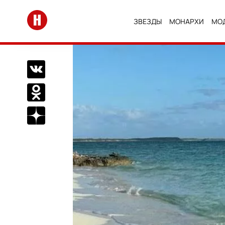
Перейти на главную
ЗВЕЗДЫ
МОНАРХИ
МО
Поделиться Вконтакте
Поделиться в Одноклассниках
Подписаться на нас в Дзен