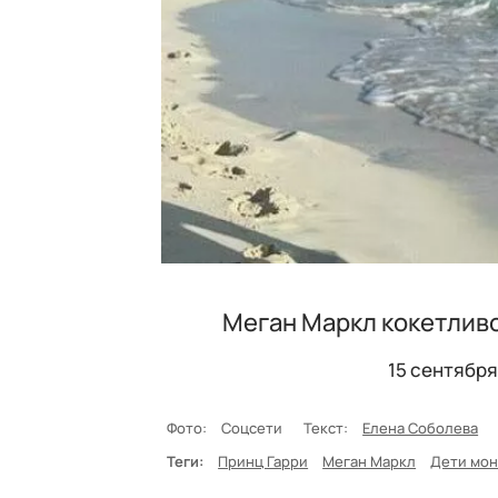
Меган Маркл кокетливо
15 сентября
Фото:
Соцсети
Текст:
Елена Соболева
Теги:
Принц Гарри
Меган Маркл
Дети мон