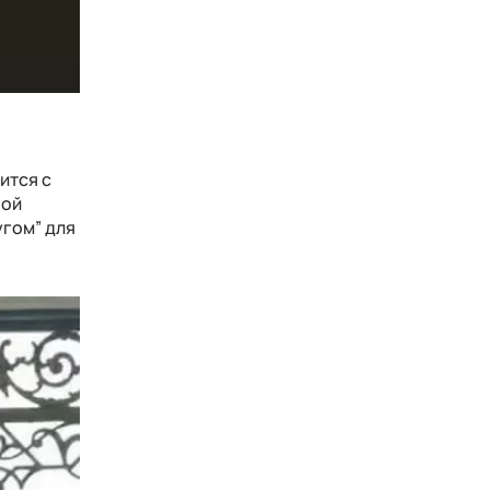
ится с
ной
угом” для