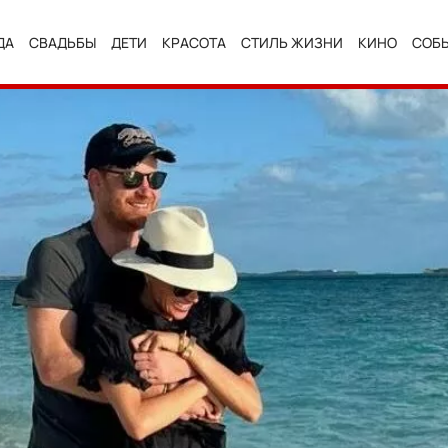
ДА
СВАДЬБЫ
ДЕТИ
КРАСОТА
СТИЛЬ ЖИЗНИ
КИНО
СОБ