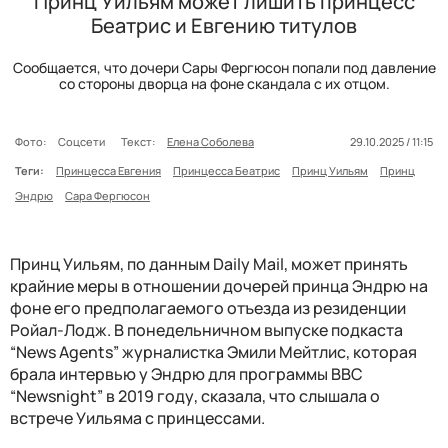
Принц Уильям может лишить принцесс
Беатрис и Евгению титулов
Сообщается, что дочери Сары Фергюсон попали под давление
со стороны дворца на фоне скандала с их отцом.
Фото:
Соцсети
Текст:
Елена Соболева
29.10.2025 / 11:15
Теги:
Принцесса Евгения
Принцесса Беатрис
Принц Уильям
Принц
Эндрю
Сара Фергюсон
Принц Уильям, по данным Daily Mail, может принять
крайние меры в отношении дочерей принца Эндрю на
фоне его предполагаемого отъезда из резиденции
Ройал-Лодж. В понедельничном выпуске подкаста
“News Agents” журналистка Эмили Мейтлис, которая
брала интервью у Эндрю для программы BBC
“Newsnight” в 2019 году, сказала, что слышала о
встрече Уильяма с принцессами.