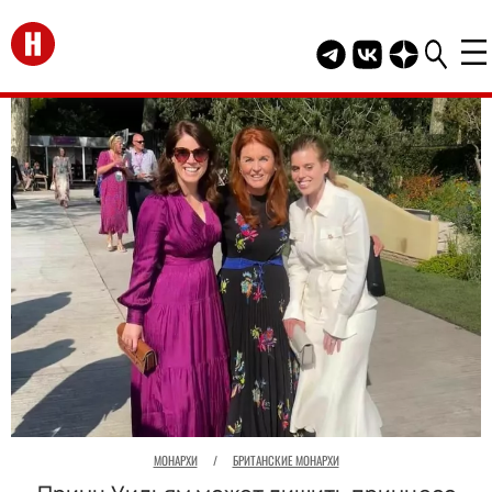
Перейти на главную
Telegram канал HEL
Группа HELLO В
Канал HELLO
МОНАРХИ
/
БРИТАНСКИЕ МОНАРХИ