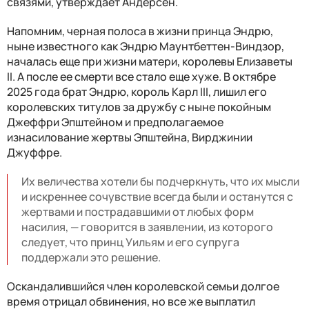
связями, утверждает Андерсен.
Напомним, черная полоса в жизни принца Эндрю,
ныне известного как Эндрю Маунтбеттен-Виндзор,
началась еще при жизни матери, королевы Елизаветы
II. А после ее смерти все стало еще хуже. В октябре
2025 года брат Эндрю, король Карл III, лишил его
королевских титулов за дружбу с ныне покойным
Джеффри Эпштейном и предполагаемое
изнасилование жертвы Эпштейна, Вирджинии
Джуффре.
Их величества хотели бы подчеркнуть, что их мысли
и искреннее сочувствие всегда были и останутся с
жертвами и пострадавшими от любых форм
насилия, — говорится в заявлении, из которого
следует, что принц Уильям и его супруга
поддержали это решение.
Оскандалившийся член королевской семьи долгое
время отрицал обвинения, но все же выплатил