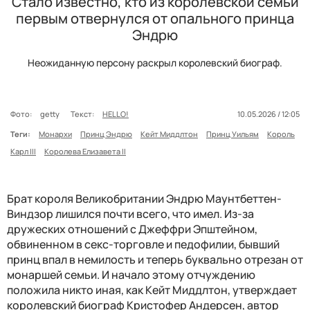
Стало известно, кто из королевской семьи
первым отвернулся от опального принца
Эндрю
Неожиданную персону раскрыл королевский биограф.
Фото:
getty
Текст:
HELLO!
10.05.2026 / 12:05
Теги:
Монархи
Принц Эндрю
Кейт Миддлтон
Принц Уильям
Король
Карл III
Королева Елизавета II
Брат короля Великобритании Эндрю Маунтбеттен-
Виндзор лишился почти всего, что имел. Из-за
дружеских отношений с Джеффри Эпштейном,
обвиненном в секс-торговле и педофилии, бывший
принц впал в немилость и теперь буквально отрезан от
монаршей семьи. И начало этому отчуждению
положила никто иная, как Кейт Миддлтон, утверждает
королевский биограф Кристофер Андерсен, автор