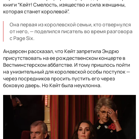
книги “Кейт! Смелость, изящество и сила женщины,
которая станет королевой”.
Она первая из королевской семьи, кто отвернулся
от него, — поделился писатель во время разговора
с Page Six.
Андерсен рассказал, что Кейт запретила Эндрю
присутствовать на ее рождественском концерте в
Вестминстерском аббатстве. И тому пришлось пойти
на унизительный для королевской особы поступок —
через посредников просить пустить его через
боковую дверь. Но Кейт была неуклонна.