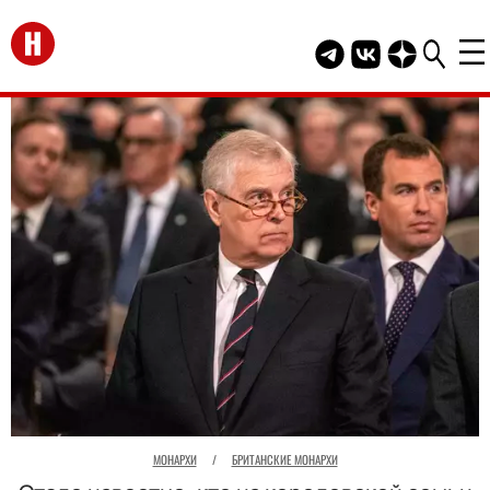
Перейти на главную
Telegram канал HEL
Группа HELLO В
Канал HELLO
МОНАРХИ
/
БРИТАНСКИЕ МОНАРХИ