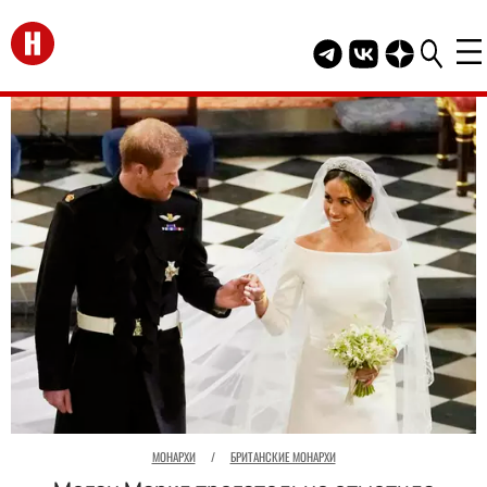
Перейти на главную
Telegram канал HEL
Группа HELLO В
Канал HELLO
МОНАРХИ
/
БРИТАНСКИЕ МОНАРХИ