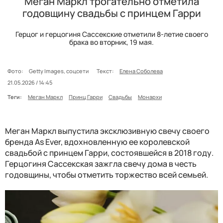
Меган Маркл трогательно отметила
годовщину свадьбы с принцем Гарри
Герцог и герцогиня Сассекские отметили 8-летие своего
брака во вторник, 19 мая.
Фото:
Getty Images, соцсети
Текст:
Елена Соболева
21.05.2026 / 14:45
Теги:
Меган Маркл
Принц Гарри
Свадьбы
Монархи
Меган Маркл выпустила эксклюзивную свечу своего
бренда As Ever, вдохновленную ее королевской
свадьбой с принцем Гарри, состоявшейся в 2018 году.
Герцогиня Сассекская зажгла свечу дома в честь
годовщины, чтобы отметить торжество всей семьей.