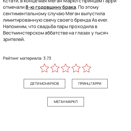
Кстати, в конце мая Меган Маркл с принцем Гарри
отмечали
8-ю годовщину брака
. По этому
сентиментальному случаю Меган выпустила
лимитированную свечу своего бренда As ever.
Напомним, что свадьба пары проходила в
Вестминстерском аббатстве на глазах у тысяч
зрителей.
Рейтинг материала: 3.73
ДЕТИ МОНАРХОВ
ПРИНЦ ГАРРИ
МЕГАН МАРКЛ