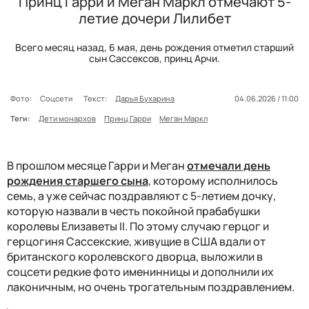
Принц Гарри и Меган Маркл отмечают 5-
летие дочери Лилибет
Всего месяц назад, 6 мая, день рождения отметил старший
сын Сассексов, принц Арчи.
Фото:
Соцсети
Текст:
Дарья Бухарина
04.06.2026 / 11:00
Теги:
Дети монархов
Принц Гарри
Меган Маркл
В прошлом месяце Гарри и Меган
отмечали день
рождения старшего сына
, которому исполнилось
семь, а уже сейчас поздравляют с 5-летием дочку,
которую назвали в честь покойной прабабушки
королевы Елизаветы II. По этому случаю герцог и
герцогиня Сассекские, живущие в США вдали от
британского королевского дворца, выложили в
соцсети редкие фото именинницы и дополнили их
лаконичным, но очень трогательным поздравлением.