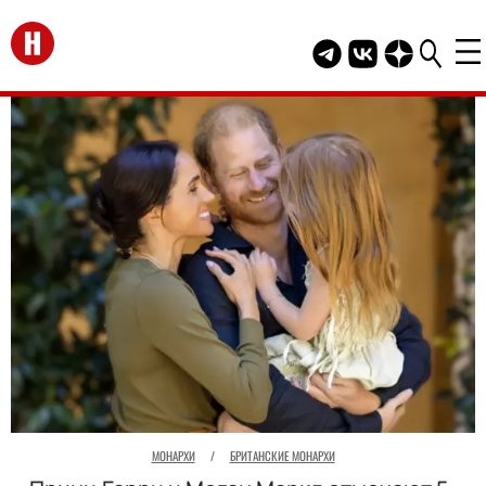
Перейти на главную
Telegram канал HEL
Группа HELLO В
Канал HELLO
МОНАРХИ
/
БРИТАНСКИЕ МОНАРХИ