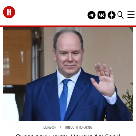
Перейти на главную
Telegram канал HEL
Группа HELLO В
Канал HELLO
МОНАРХИ
/
НОВОСТИ МОНАРХОВ