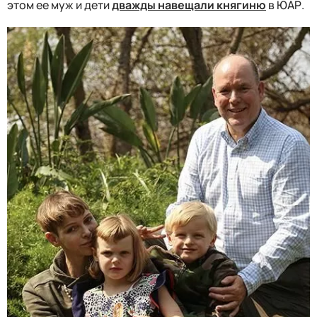
этом ее муж и дети
дважды навещали княгиню
в ЮАР.