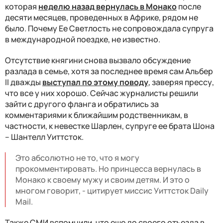
которая
неделю назад вернулась в Монако
после
десяти месяцев, проведенных в Африке, рядом не
было. Почему Ее Светлость не сопровождала супруга
в международной поездке, не известно.
Отсутствие княгини снова вызвало обсуждение
разлада в семье, хотя за последнее время сам Альбер
II дважды
выступал по этому поводу
, заверяя прессу,
что все у них хорошо. Сейчас журналисты решили
зайти с другого фланга и обратились за
комментариями к ближайшим родственникам, в
частности, к невестке Шарлен, супруге ее брата Шона
– Шантелл Уиттсток.
Это абсолютно не то, что я могу
прокомментировать. Но принцесса вернулась в
Монако к своему мужу и своим детям. И это о
многом говорит, - цитирует миссис Уиттсток Daily
Mail.
Также СМИ вспомнили, что еще до своего отъезда в