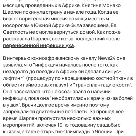
месяцев, проведенных в Африке. Княгиня Монако
Шарлен покинула страну в начале года. Когда ее
благотворительная миссия помощи местным
носорогам в Южной Африке была завершена, Ее
Светлость не смогла вернуться домой. Как позже
рассказала Шарлен, все из-за последствий после
перенесенной инфекции уха
.
В интервью южноафриканскому каналу News24 она
заявила, что "инфекция началась после того, как
незадолго до поездки в Африку ей сделали синус-
лифтинг" (процедуру по наращиванию костной ткани в
области гайморовых пазух) и "трансплантацию кости".
Она рассказала, что не осознавала о наличии
инфекции, пока она "не обратилась к врачу из-за болей
в ушах". Врачи долгое время именно поэтому
запрещали ей длительные перелеты. За прошедшее
время Шарлен пропустила несколько важных
мероприятий, включая 10-ю годовщину свадьбы с
князем, а также открытие Олимпиады в Японии. При