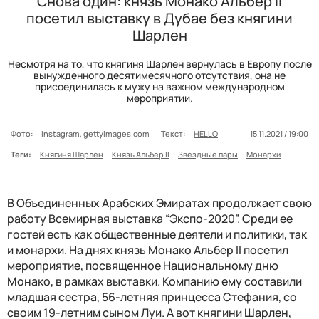
Снова один: князь Монако Альбер II
посетил выставку в Дубае без княгини
Шарлен
Несмотря на то, что княгиня Шарлен вернулась в Европу после
вынужденного десятимесячного отсутствия, она не
присоединилась к мужу на важном международном
мероприятии.
Фото:
Instagram, gettyimages.com
Текст:
HELLO
15.11.2021 / 19:00
Теги:
Княгиня Шарлен
Князь Альбер II
Звездные пары
Монархи
В Объединенных Арабских Эмиратах продолжает свою
работу Всемирная выставка “Экспо-2020”. Среди ее
гостей есть как общественные деятели и политики, так
и монархи. На днях князь Монако Альбер II посетил
мероприятие, посвященное Национальному дню
Монако, в рамках выставки. Компанию ему составили
младшая сестра, 56-летняя принцесса Стефания, со
своим 19-летним сыном Луи. А вот княгини Шарлен,