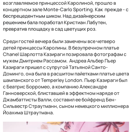
возглавляемое принцессой Каролиной, прошло в
концертном зале
Monte-Carlo Sporting. Как прежде - с
беспрецедентным шиком. Над дизайнерским
решением бала поработал
Кристиан Лабутен,
превратив площадку в сад цветущих роз.
Среди гостей вечера были замечены все четверо
детей принцессы Каролины. В безупречном платье
Chanel Шарлотта Казираги позировала фотографам с
мужем Дмитрием Рассамом. Андреа Альбер Пьер
Казираги пришел с супругой Татьяной Санто-
Доминго, она была в расшитом пайетками платье цвета
шампанского от Temperley London. Пьер Казираги был
с Беатрис Борромео, а компанию Александре
Ганноверской, блиставшей в эффектном наряде от
Джамбаттисты Валли, составил ее бойфренд Бен-
Сильвестр Страутманн, сыном немецкого миллионера
Йоахима Штраутмана.