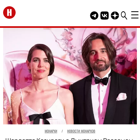
Перейти на главную
Telegram канал HEL
Группа HELLO В
Канал HELLO
МОНАРХИ
/
НОВОСТИ МОНАРХОВ