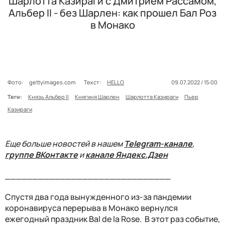
Шарлотта Казираги с Дмитрием Рассамом,
Альбер II - без Шарлен: как прошел Бал Роз
в Монако
Фото:
gettyimages.com
Текст:
HELLO
09.07.2022 / 15:00
Теги:
Князь Альбер II
Княгиня Шарлен
Шарлотта Казираги
Пьер
Казираги
Еще больше новостей в нашем
Telegram-канале
,
группе ВКонтакте
и
канале Яндекс.Дзен
______________________________
Спустя два года вынужденного из-за пандемии
коронавируса перерыва в Монако вернулся
ежегодный праздник Bal de la Rose. В этот раз событие,