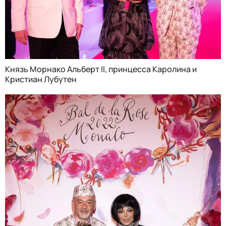
Князь Морнако Альберт II, принцесса Каролина и
Кристиан Лубутен