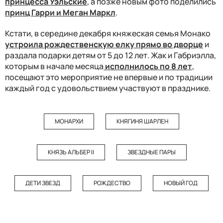
принцесса Уэльские
, а позже новым фото поделились
принц Гарри и Меган Маркл
.
Кстати, в середине декабря княжеская семья Монако
устроила рождественскую елку прямо во дворце
и
раздала подарки детям от 5 до 12 лет. Жак и Габриэлла,
которым в начале месяца
исполнилось по 8 лет
,
посещают это мероприятие не впервые и по традиции
каждый год с удовольствием участвуют в празднике.
МОНАРХИ
КНЯГИНЯ ШАРЛЕН
КНЯЗЬ АЛЬБЕР II
ЗВЕЗДНЫЕ ПАРЫ
ДЕТИ ЗВЕЗД
РОЖДЕСТВО
НОВЫЙ ГОД