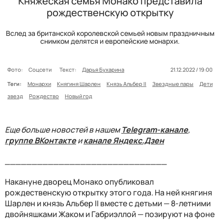
Княжеская семья Монако представила
рождественскую открытку
Вслед за британской королевской семьей новым праздничным
снимком делятся и европейские монархи.
Фото:
Соцсети
Текст:
Дарья Бухарина
21.12.2022 / 19:00
Теги:
Монархи
Княгиня Шарлен
Князь Альбер II
Звездные пары
Дети
звезд
Рождество
Новый год
Еще больше новостей в нашем
Telegram-канале
,
группе ВКонтакте
и
канале Яндекс.Дзен
______________________________
Накануне дворец Монако опубликовал
рождественскую открытку этого года. На ней княгиня
Шарлен и князь Альбер II вместе с детьми — 8-летними
двойняшками Жаком и Габриэллой — позируют на фоне