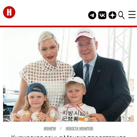
Перейти на главную
Telegram канал HEL
Группа HELLO В
Канал HELLO
МОНАРХИ
/
НОВОСТИ МОНАРХОВ