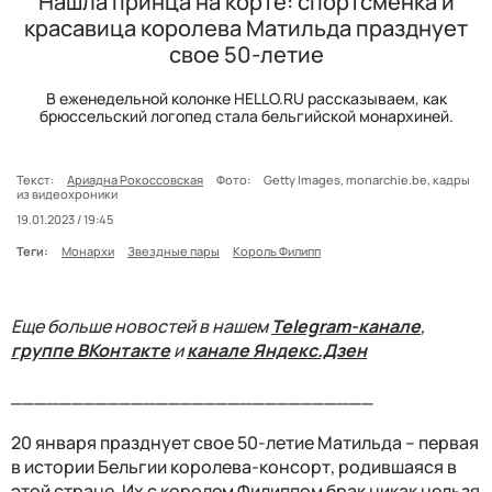
Нашла принца на корте: спортсменка и
красавица королева Матильда празднует
свое 50-летие
В еженедельной колонке HELLO.RU рассказываем, как
брюссельский логопед стала бельгийской монархиней.
Текст:
Ариадна Рокоссовская
Фото:
Getty Images, monarchie.be, кадры
из видеохроники
19.01.2023 / 19:45
Теги:
Монархи
Звездные пары
Король Филипп
Еще больше новостей в нашем
Telegram-канале
,
группе ВКонтакте
и
канале Яндекс.Дзен
______________________________
20 января празднует свое 50-летие Матильда – первая
в истории Бельгии королева-консорт, родившаяся в
этой стране. Их с королем Филиппом брак никак нельзя