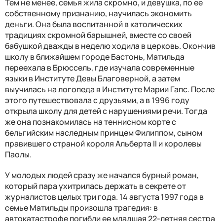
Тем не менее, семья жила скромно, и девушка, по ее
собственному признанию, научилась экономить
деньги. Она была воспитанной в католических
традициях скромной барышней, вместе со своей
бабушкой дважды в неделю ходила в церковь. Окончив
школу в ближайшем городе Бастонь, Матильда
переехала в Брюссель, где изучала современные
языки в Институте Девы Благоверной, а затем
выучилась на логопеда в Институте Марии Гапс. После
этого путешествовала с друзьями, а в 1996 году
открыла школу для детей с нарушениями речи. Тогда
же она познакомилась на теннисном корте с
бельгийским наследным принцем Филиппом, сыном
правившего страной короля Альберта II и королевы
Паолы.
У молодых людей сразу же начался бурный роман,
который пара ухитрилась держать в секрете от
журналистов целых три года. 14 августа 1997 года в
семье Матильды произошла трагедия: в
автокатастрофе погибли ее младшая 22-летняя сестра