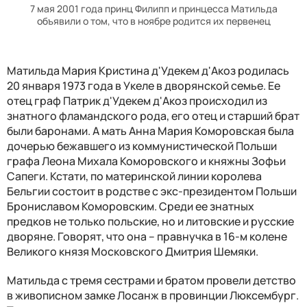
7 мая 2001 года принц Филипп и принцесса Матильда
объявили о том, что в ноябре родится их первенец
Матильда Мария Кристина д'Удекем д'Акоз родилась
20 января 1973 года в Укеле в дворянской семье. Ее
отец граф Патрик д'Удекем д'Акоз происходил из
знатного фламандского рода, его отец и старший брат
были баронами. А мать Анна Мария Коморовская была
дочерью бежавшего из коммунистической Польши
графа Леона Михала Коморовского и княжны Зофьи
Сапеги. Кстати, по материнской линии королева
Бельгии состоит в родстве с экс-президентом Польши
Брониславом Коморовским. Среди ее знатных
предков не только польские, но и литовские и русские
дворяне. Говорят, что она – правнучка в 16-м колене
Великого князя Московского Дмитрия Шемяки.
Матильда с тремя сестрами и братом провели детство
в живописном замке Лосанж в провинции Люксембург.