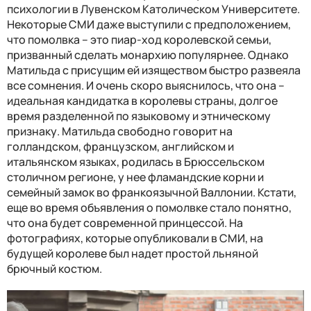
психологии в Лувенском Католическом Университете.
Некоторые СМИ даже выступили с предположением,
что помолвка – это пиар-ход королевской семьи,
призванный сделать монархию популярнее. Однако
Матильда с присущим ей изяществом быстро развеяла
все сомнения. И очень скоро выяснилось, что она –
идеальная кандидатка в королевы страны, долгое
время разделенной по языковому и этническому
признаку. Матильда свободно говорит на
голландском, французском, английском и
итальянском языках, родилась в Брюссельском
столичном регионе, у нее фламандские корни и
семейный замок во франкоязычной Валлонии. Кстати,
еще во время объявления о помолвке стало понятно,
что она будет современной принцессой. На
фотографиях, которые опубликовали в СМИ, на
будущей королеве был надет простой льняной
брючный костюм.