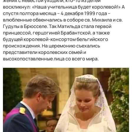
жених с невестой уходили, кто-то из детей
воскликнул: «Наша учительница будет королевой!» А
спустя полтора месяца – 4 декабря 1999 года –
влюбленные обвенчались в соборе св. Михаила и св.
Гудулы в Брюсселе. Так Матильда стала первой
принцессой, герцогиней Брабантской, а также
будущей королевой-консортом бельгийского
происхождения. На церемонию съехались
представители королевских семей и
высокопоставленные лица со всего мира.