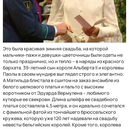
Это была красивая зимняя свадьба, на которой
мальчики-пажи и девушки-цветочницы были одеты не
только празднично, но и тепло – в наряды из красного
бархата. 39-летний сын короля Альберта II и королевы
Паолы в своем мундире выглядел строго и элегантно.
А Матильда блистала в сшитом на заказ ансамбле из
белого шелкового платья и пальто с высоким
воротником от Эдуарда Вермулена – любимого
кутюрье ее свекрови. Длина шлейфа ее свадебного
платья составляла 4,5 метра, и он идеально сочетался
с фамильной фатой из тончайшего брюссельского
кружева, которую уже 120 лет надевали на свадьбу
невесты бельгийских королей. Кроме того, королева