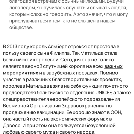
благодаря встречам с обычными людьми. Будучи
логопедом, я научилась слушать и слышать людей,
которым сложно говорить. А это значит, что я могу
прислушиваться к тем, кто не слышен в нашем
обществе.
В 2013 году король Альберт отрекся от престола в
пользу своего сына Филиппа. Так Матильда стала
бельгийской королевой. Сегодня она не только
является верной спутницей короля на всех
важных
мероприятиях
и в зарубежных поездках. Помимо
участия в различных благотворительных проектах,
королева Матильда взяла на себя функции почетного
председателя бельгийского отделения UNICEF, а также
спецпредставителя европейского подразделения
Всемирной Организации Здравоохранения по
продвижению вакцинации. Ее хорошо знают в ООН,
она частый гость на экономических форумах в
Давосе. И при этом она пользуется безусловной
любовью своего мужа и своего народа.