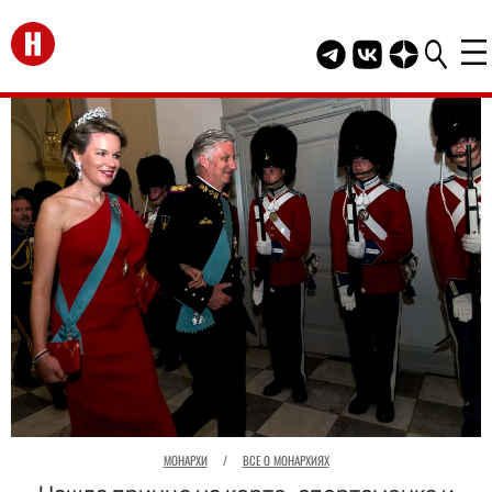
Перейти на главную
Telegram канал HEL
Группа HELLO В
Канал HELLO
МОНАРХИ
/
ВСЕ О МОНАРХИЯХ