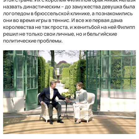
назвать династическим – до замужества девушка была
логопедом в брюссельской клинике, а познакомились
они во время игры в теннис. И все же первая дама
королевства не так проста, и женитьбой на ней Филипп
решил не только свои личные, но и бельгийские
политические проблемы.