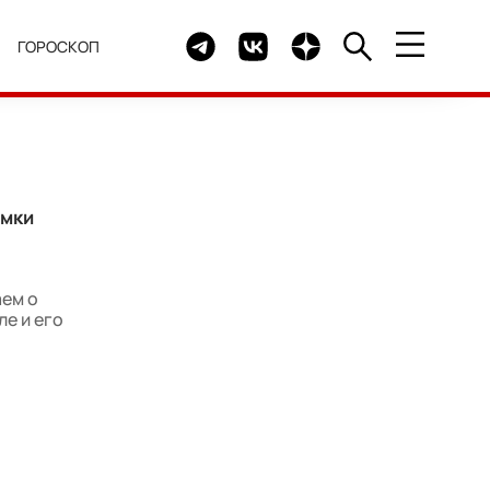
Telegram канал HELLO
Группа HELLO Вконтакте
Канал HELLO в Дзен
Я
ГОРОСКОП
омки
аем о
е и его