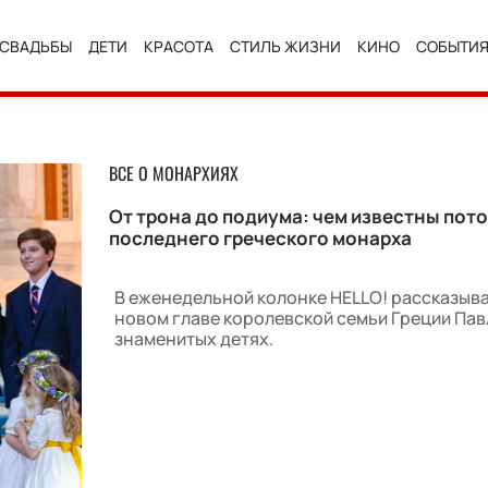
СВАДЬБЫ
ДЕТИ
КРАСОТА
СТИЛЬ ЖИЗНИ
КИНО
СОБЫТИ
ВСЕ О МОНАРХИЯХ
От трона до подиума: чем известны пот
последнего греческого монарха
В еженедельной колонке HELLO! рассказыв
новом главе королевской семьи Греции Павл
знаменитых детях.