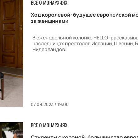
ВСЕ О МОНАРХИЯХ
Ход королевой: будущее европейской м
за женщинами
В еженедельной колонке HELLO! рассказыв
наследницах престолов Испании, Швеции, Б
Нидерландов.
07.09.2023 / 19:00
ВСЕ О МОНАРХИЯХ
Студенты с короной: большинство евро