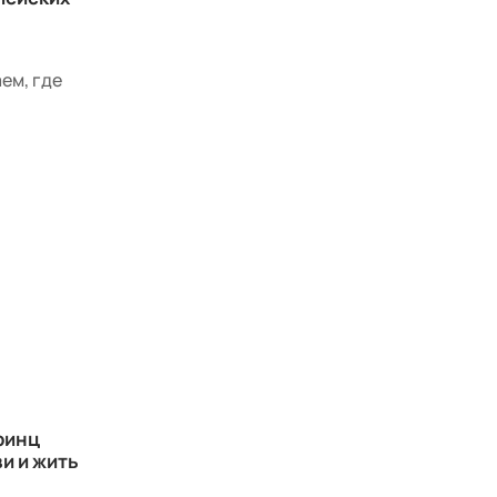
ем, где
ринц
и и жить