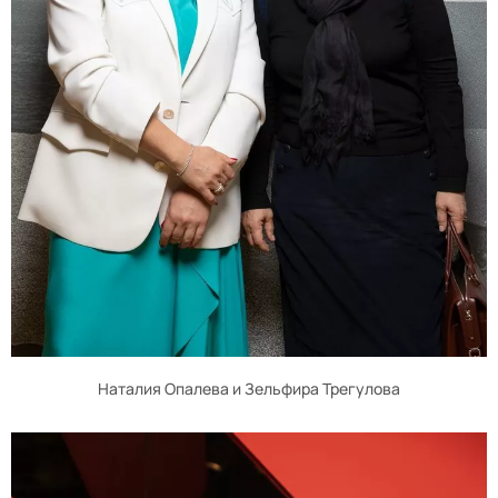
Наталия Опалева и Зельфира Трегулова