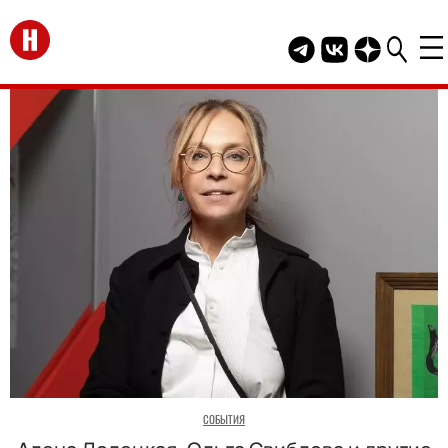
Перейти на главную
Telegram канал HEL
Группа HELLO В
Канал HELLO
СОБЫТИЯ