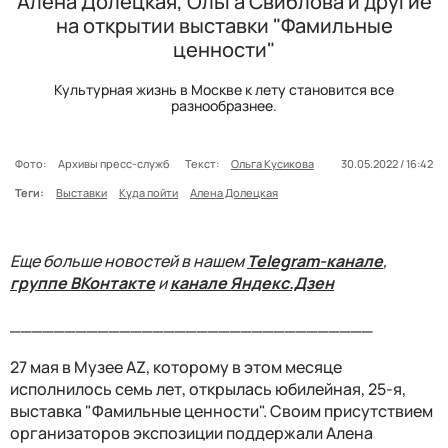
Алена Долецкая, Ольга Свиблова и другие
на открытии выставки "Фамильные
ценности"
Культурная жизнь в Москве к лету становится все
разнообразнее.
Фото:
Архивы пресс-служб
Текст:
Ольга Кусикова
30.05.2022 / 16:42
Теги:
Выставки
Куда пойти
Алена Долецкая
Еще больше новостей в нашем
Telegram-канале
,
группе ВКонтакте
и
канале Яндекс.Дзен
_________________________________
27 мая в Музее AZ, которому в этом месяце
исполнилось семь лет, открылась юбилейная, 25-я,
выставка "Фамильные ценности". Своим присутствием
организаторов экспозиции поддержали Алена