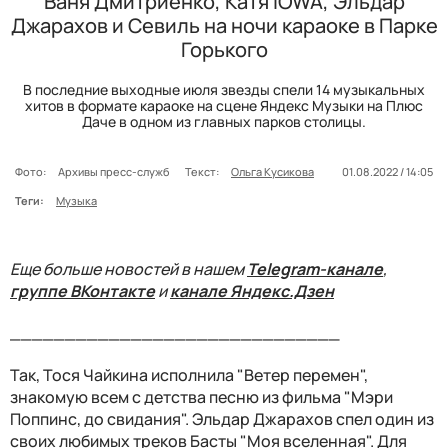
Ваня Дмитриенко, Катя IOWA, Эльдар
Джарахов и Севиль на ночи караоке в Парке
Горького
В последние выходные июля звезды спели 14 музыкальных
хитов в формате караоке на сцене Яндекс Музыки на Плюс
Даче в одном из главных парков столицы.
Фото:
Архивы пресс-служб
Текст:
Ольга Кусикова
01.08.2022 / 14:05
Теги:
Музыка
Еще больше новостей в нашем
Telegram-канале
,
группе ВКонтакте
и
канале Яндекс.Дзен
______________________________
Так, Тося Чайкина исполнила "Ветер перемен",
знакомую всем с детства песню из фильма "Мэри
Поппинс, до свидания". Эльдар Джарахов спел один из
своих любимых треков Басты "Моя вселенная". Для