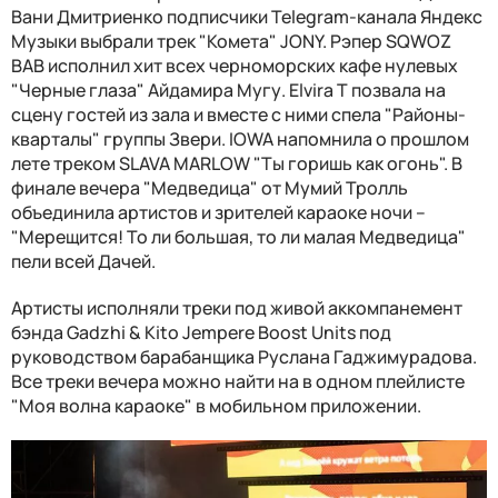
Вани Дмитриенко подписчики Telegram-канала Яндекс
Музыки выбрали трек "Комета" JONY. Рэпер SQWOZ
BAB исполнил хит всех черноморских кафе нулевых
"Черные глаза" Айдамира Мугу. Elvira T позвала на
сцену гостей из зала и вместе с ними спела "Районы-
кварталы" группы Звери. IOWA напомнила о прошлом
лете треком SLAVA MARLOW "Ты горишь как огонь". В
финале вечера "Медведица" от Мумий Тролль
объединила артистов и зрителей караоке ночи –
"Мерещится! То ли большая, то ли малая Медведица"
пели всей Дачей.
Артисты исполняли треки под живой аккомпанемент
бэнда Gadzhi & Kito Jempere Boost Units под
руководством барабанщика Руслана Гаджимурадова.
Все треки вечера можно найти на в одном плейлисте
"Моя волна караоке" в мобильном приложении.