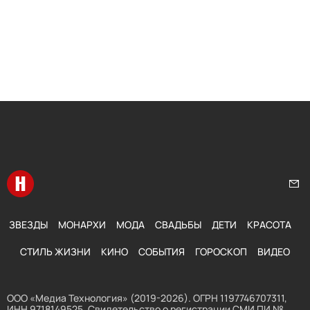
Перейти на главную
Нап
ЗВЕЗДЫ
МОНАРХИ
МОДА
СВАДЬБЫ
ДЕТИ
КРАСОТА
СТИЛЬ ЖИЗНИ
КИНО
СОБЫТИЯ
ГОРОСКОП
ВИДЕО
ООО «Медиа Технология» (2019-2026). ОГРН 1197746707311,
ИНН 9718149525. Свидетельство о регистрации СМИ ПИ №