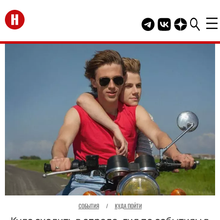
Перейти на главную
Telegram канал HEL
Группа HELLO В
Канал HELLO
СОБЫТИЯ
/
КУДА ПОЙТИ