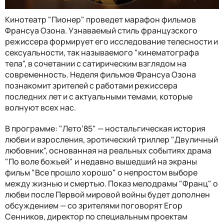
Кинотеатр "Пионер" проведет марафон фильмов
Франсуа Озона. Узнаваемый стиль французского
режиссера формирует его исследование телесности и
сексуальности, так называемого "кинематографа
тела", в сочетании с сатирическим взглядом на
современность. Неделя фильмов Франсуа Озона
познакомит зрителей с работами режиссера
последних лет и с актуальными темами, которые
волнуют всех нас.
В программе: "Лето’85" — ностальгическая история
любви и взросления, эротический триллер "Двуличный
любовник", основанная на реальных событиях драма
"По воле божьей" и недавно вышедший на экраны
фильм "Все прошло хорошо" о непростом выборе
между жизнью и смертью. Показ мелодрамы "Франц" о
любви после Первой мировой войны будет дополнен
обсуждением — со зрителями поговорят Егор
Сенников, директор по специальным проектам