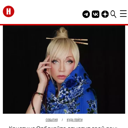
Перейти на главную
Telegram канал HEL
Группа HELLO В
Канал HELLO
СОБЫТИЯ
/
КУДА ПОЙТИ