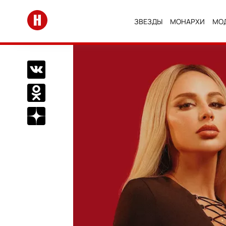
Перейти на главную
ЗВЕЗДЫ
МОНАРХИ
МО
Поделиться Вконтакте
Поделиться в Одноклассниках
Подписаться на нас в Дзен