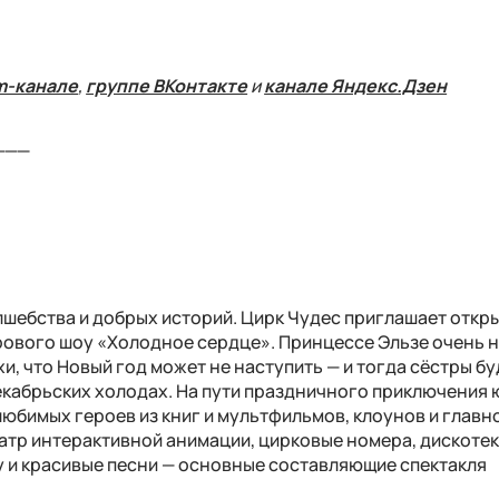
m-канале
,
группе ВКонтакте
и
канале Яндекс.Дзен
___
лшебства и добрых историй. Цирк Чудес приглашает откр
нрового шоу «Холодное сердце». Принцессе Эльзе очень 
и, что Новый год может не наступить — и тогда сёстры бу
екабрьских холодах. На пути праздничного приключения
любимых героев из книг и мультфильмов, клоунов и главн
атр интерактивной анимации, цирковые номера, дискотек
 и красивые песни — основные составляющие спектакля