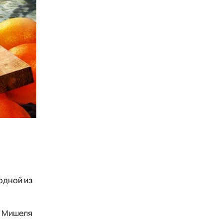
одной из
и Мишеля