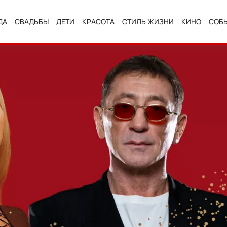
ДА
СВАДЬБЫ
ДЕТИ
КРАСОТА
СТИЛЬ ЖИЗНИ
КИНО
СОБ