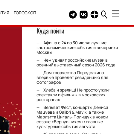
ЫТИЯ
ГОРОСКОП
Telegram канал HELLO
Группа HELLO Вконтакт
Канал HELLO в Дзе
Куда пойти
Афиша с 24 по 30 июля: лучшие
гастрономические события и вечеринки
Москвы
Чем удивят российские музеи в
осенний выставочный сезон 2026 года
Дом творчества Переделкино
впервые проведёт резиденцию для
фотографов
Хлеба и зрелищ! Не просто ужин:
спектакли и фильмы в московских
ресторанах
Вельвет Фест, концерты Дениса
Мацуева и Galibri & Mavik, а также
Мариэтта Цигаль-Полищук в новом
сезоне «Вернувшихся»: главные
культурные события августа