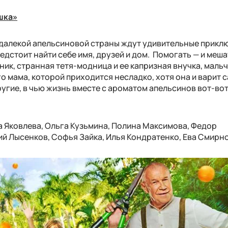
шка»
далекой апельсиновой страны ждут удивительные прикл
едстоит найти себе имя, друзей и дом. Помогать — и меша
ик, странная тетя-модница и ее капризная внучка, мальч
го мама, которой приходится несладко, хотя она и варит 
ругие, в чью жизнь вместе с ароматом апельсинов вот-во
а Яковлева, Ольга Кузьмина, Полина Максимова, Федор
й Лысенков, Софья Зайка, Илья Кондратенко, Ева Смирн