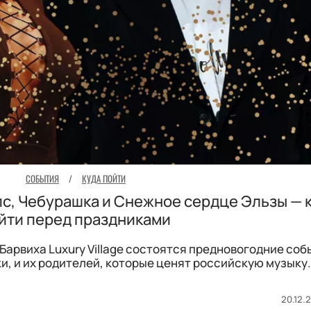
СОБЫТИЯ
/
КУДА ПОЙТИ
пс, Чебурашка и Снежное сердце Эльзы — 
йти перед праздниками
Барвиха Luxury Village состоятся предновогодние соб
и, и их родителей, которые ценят российскую музыку
20.12.2