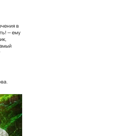
ючения в
ть! — ему
ик,
самый
т
ова.