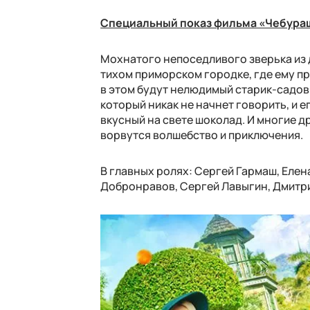
Специальный показ фильма «Чебура
Мохнатого непоседливого зверька из 
тихом приморском городке, где ему пр
в этом будут нелюдимый старик-садовн
который никак не начнет говорить, и е
вкусный на свете шоколад. И многие д
ворвутся волшебство и приключения.
В главных ролях: Сергей Гармаш, Елен
Добронравов, Сергей Лавыгин, Дмитри