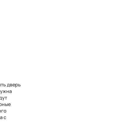
ыть дверь
нужна
дут
 юные
ого
а с