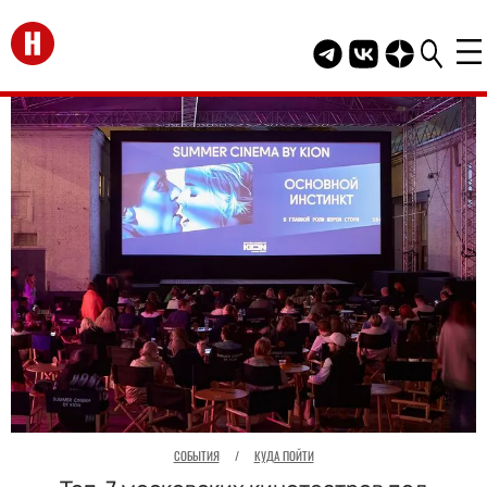
Перейти на главную
Telegram канал HEL
Группа HELLO В
Канал HELLO
СОБЫТИЯ
/
КУДА ПОЙТИ