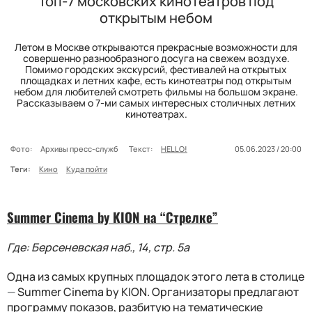
Топ-7 московских кинотеатров под
открытым небом
Летом в Москве открываются прекрасные возможности для
совершенно разнообразного досуга на свежем воздухе.
Помимо городских экскурсий, фестивалей на открытых
площадках и летних кафе, есть кинотеатры под открытым
небом для любителей смотреть фильмы на большом экране.
Рассказываем о 7-ми самых интересных столичных летних
кинотеатрах.
Фото:
Архивы пресс-служб
Текст:
HELLO!
05.06.2023 / 20:00
Теги:
Кино
Куда пойти
Summer Cinema by KION на “Стрелке”
Где: Берсеневская наб., 14, стр. 5а
Одна из самых крупных площадок этого лета в столице
—
Summer Cinema by KION. Организаторы предлагают
программу показов, разбитую на тематические