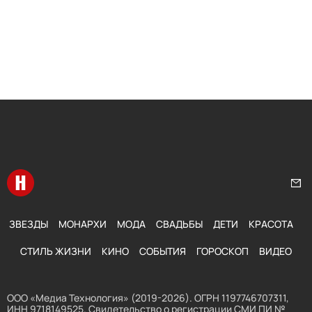
Перейти на главную
Нап
ЗВЕЗДЫ
МОНАРХИ
МОДА
СВАДЬБЫ
ДЕТИ
КРАСОТА
СТИЛЬ ЖИЗНИ
КИНО
СОБЫТИЯ
ГОРОСКОП
ВИДЕО
ООО «Медиа Технология» (2019-2026). ОГРН 1197746707311,
ИНН 9718149525. Свидетельство о регистрации СМИ ПИ №