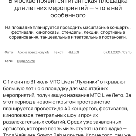
В Москве появится гигантская площадка
для летних мероприятий — что в ней
особенного
На площадке планируется проводить масштабные концерты,
фестивали, кинопоказы, стендапы, лекции, спортивные
соревнования, танцевальные и театральные постановки.
Фото:
Архив пресс-служб
Текст:
HELLO!
07.03.2024 / 09:15
Теги:
Куда пойти
С 1 июня по 31 июля МТС Live и “Лужники” открывают
большую летнюю площадку для масштабных
мероприятий, получившую название МТС Live Лето. За
этот период в новом открытом пространстве
планируется провести до 40 концертов, фестивалей,
кинопоказов, театральных шоу и прочих
развлекательных событий. Среди уже заявленных
артистов, которые первыми выступят на площадке —
Тося Чайкина, Sqwoz Bab и другие. Кроме того, там же