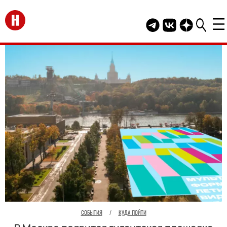
Перейти на главную
Telegram канал HEL
Группа HELLO В
Канал HELLO
СОБЫТИЯ
/
КУДА ПОЙТИ