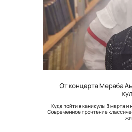
От концерта Мераба Ам
ку
Куда пойти в каникулы 8 марта и
Современное прочтение классичес
жи