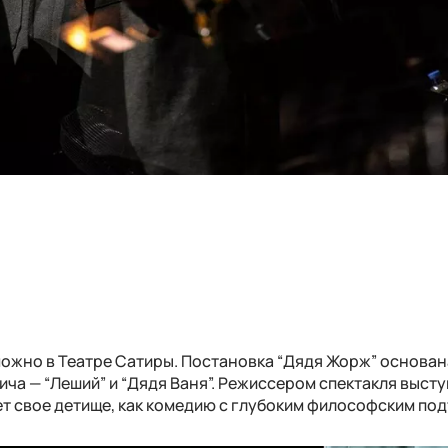
ожно в Театре Сатиры. Постановка “Дядя Жорж” основан
ча — “Леший” и “Дядя Ваня”. Режиссером спектакля выст
ет свое детище, как комедию с глубоким философским под