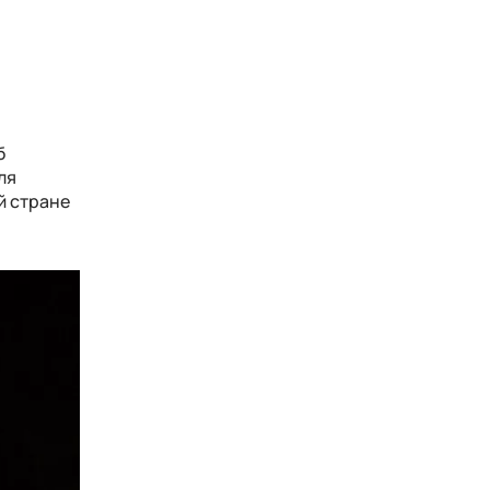
б
ля
й стране