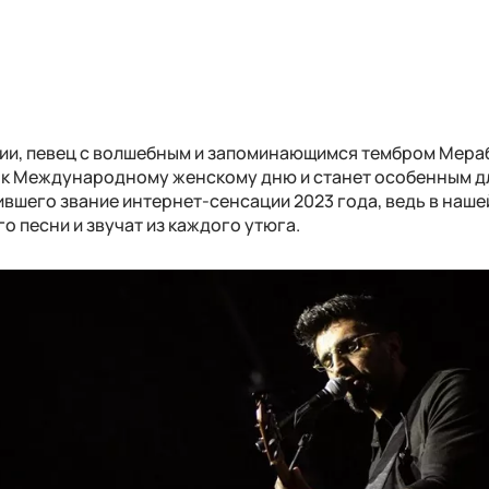
узии, певец с волшебным и запоминающимся тембром Мера
 к Международному женскому дню и станет особенным д
вшего звание интернет-сенсации 2023 года, ведь в наше
го песни и звучат из каждого утюга.