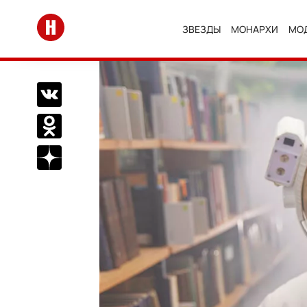
Перейти на главную
ЗВЕЗДЫ
МОНАРХИ
МО
Поделиться Вконтакте
Поделиться в Одноклассниках
Подписаться на нас в Дзен