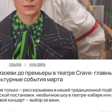
СОБЫТИЯ
/
КУДА ПОЙТИ
зоеви до премьеры в театре Crave: главн
льтурные события марта
 не только — рассказываем в нашей традиционной подб
кой постановки, необычное шоу в театре-кабаре или
вой концерт — выбор за вами.