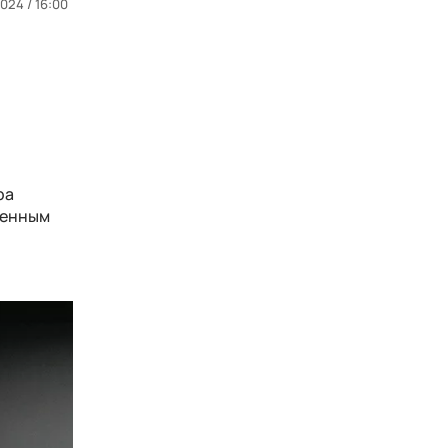
024 / 16:00
ра
менным