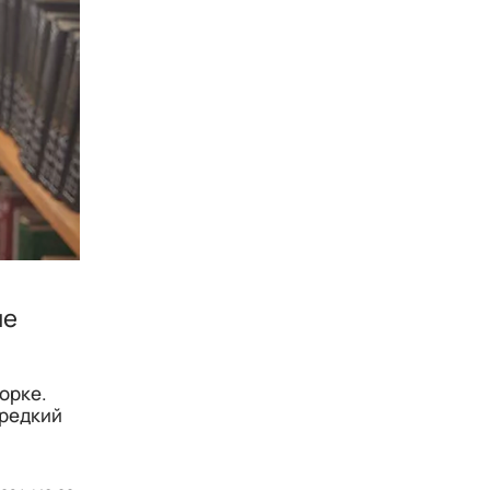
ые
орке.
 редкий