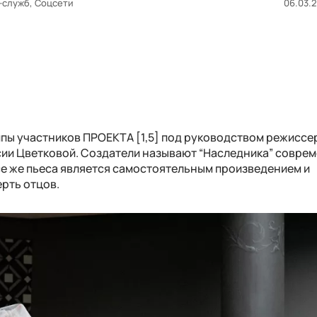
-служб, Соцсети
06.03.2
пы участников ПРОЕКТА [1,5] под руководством режиссе
сии Цветковой. Создатели называют “Наследника” совре
се же пьеса является самостоятельным произведением и
ерть отцов.