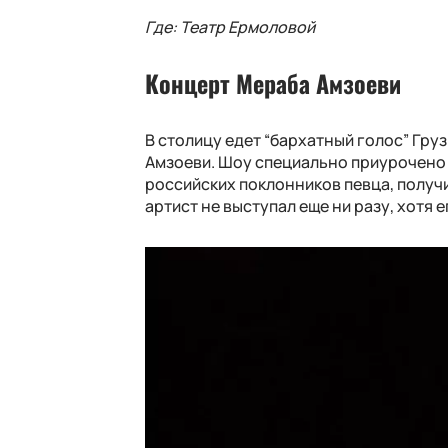
Где: Театр Ермоловой
Концерт Мераба Амзоеви
В столицу едет “бархатный голос” Гр
Амзоеви. Шоу специально приурочено
российских поклонников певца, получи
артист не выступал еще ни разу, хотя е