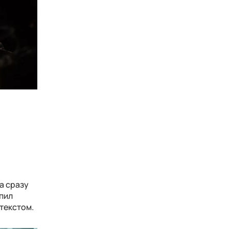
а сразу
упил
текстом.