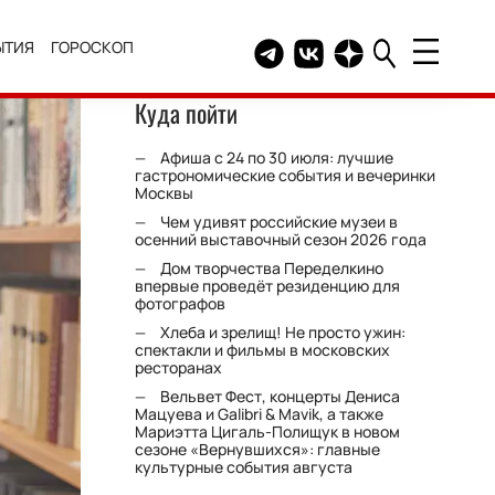
ЫТИЯ
ГОРОСКОП
Telegram канал HELLO
Группа HELLO Вконтакт
Канал HELLO в Дзе
Куда пойти
Афиша с 24 по 30 июля: лучшие
гастрономические события и вечеринки
Москвы
Чем удивят российские музеи в
осенний выставочный сезон 2026 года
Дом творчества Переделкино
впервые проведёт резиденцию для
фотографов
Хлеба и зрелищ! Не просто ужин:
спектакли и фильмы в московских
ресторанах
Вельвет Фест, концерты Дениса
Мацуева и Galibri & Mavik, а также
Мариэтта Цигаль-Полищук в новом
сезоне «Вернувшихся»: главные
культурные события августа