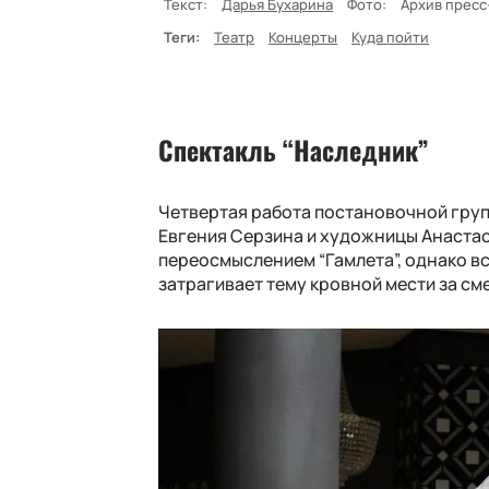
Текст:
Дарья Бухарина
Фото:
Архив пресс
Теги:
Театр
Концерты
Куда пойти
Спектакль “Наследник”
Четвертая работа постановочной груп
Евгения Серзина и художницы Анаста
переосмыслением “Гамлета”, однако в
затрагивает тему кровной мести за см