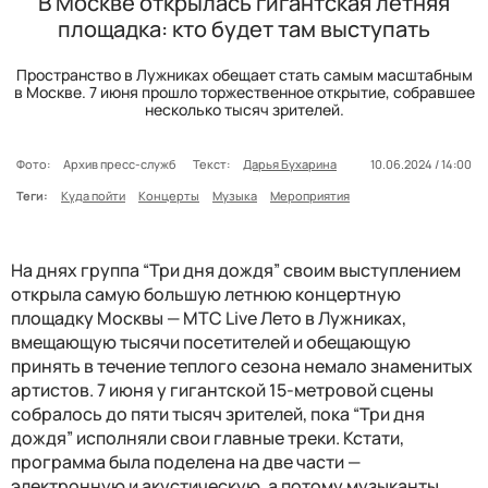
В Москве открылась гигантская летняя
площадка: кто будет там выступать
Пространство в Лужниках обещает стать самым масштабным
в Москве. 7 июня прошло торжественное открытие, собравшее
несколько тысяч зрителей.
Фото:
Архив пресс-служб
Текст:
Дарья Бухарина
10.06.2024 / 14:00
Теги:
Куда пойти
Концерты
Музыка
Мероприятия
На днях группа “Три дня дождя” своим выступлением
открыла самую большую летнюю концертную
площадку Москвы — MTC Live Лето в Лужниках,
вмещающую тысячи посетителей и обещающую
принять в течение теплого сезона немало знаменитых
артистов. 7 июня у гигантской 15-метровой сцены
собралось до пяти тысяч зрителей, пока “Три дня
дождя” исполняли свои главные треки. Кстати,
программа была поделена на две части —
электронную и акустическую, а потому музыканты