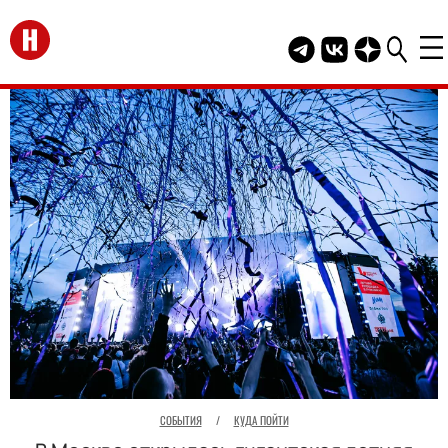
Перейти на главную
Telegram канал HEL
Группа HELLO В
Канал HELLO
СОБЫТИЯ
/
КУДА ПОЙТИ