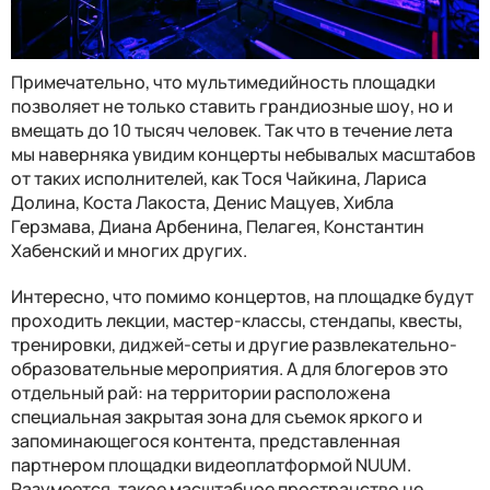
Примечательно, что мультимедийность площадки
позволяет не только ставить грандиозные шоу, но и
вмещать до 10 тысяч человек. Так что в течение лета
мы наверняка увидим концерты небывалых масштабов
от таких исполнителей, как Тося Чайкина, Лариса
Долина, Коста Лакоста, Денис Мацуев, Хибла
Герзмава, Диана Арбенина, Пелагея, Константин
Хабенский и многих других.
Интересно, что помимо концертов, на площадке будут
проходить лекции, мастер-классы, стендапы, квесты,
тренировки, диджей-сеты и другие развлекательно-
образовательные мероприятия. А для блогеров это
отдельный рай: на территории расположена
специальная закрытая зона для съемок яркого и
запоминающегося контента, представленная
партнером площадки видеоплатформой NUUM.
Разумеется, такое масштабное пространство не