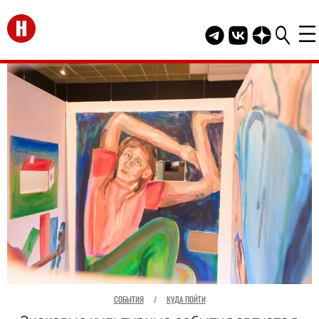
Перейти на главную
Telegram канал HEL
Группа HELLO В
Канал HELLO
СОБЫТИЯ
/
КУДА ПОЙТИ