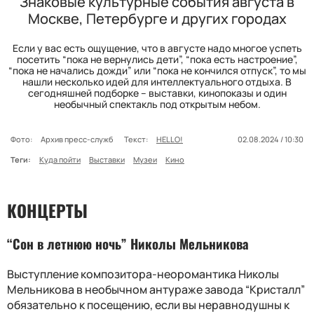
Знаковые культурные события августа в
Москве, Петербурге и других городах
Если у вас есть ощущение, что в августе надо многое успеть
посетить “пока не вернулись дети”, “пока есть настроение”,
“пока не начались дожди” или “пока не кончился отпуск”, то мы
нашли несколько идей для интеллектуального отдыха. В
сегодняшней подборке – выставки, кинопоказы и один
необычный спектакль под открытым небом.
Фото:
Архив пресс-служб
Текст:
HELLO!
02.08.2024 / 10:30
Теги:
Куда пойти
Выставки
Музеи
Кино
КОНЦЕРТЫ
“Сон в летнюю ночь” Николы Мельникова
Выступление композитора-неоромантика Николы
Мельникова в необычном антураже завода “Кристалл”
обязательно к посещению, если вы неравнодушны к