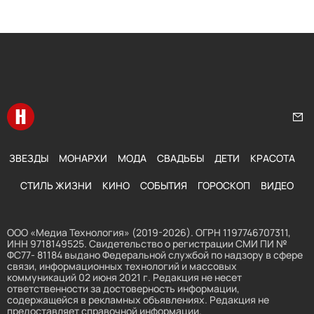
Перейти на главную
Нап
ЗВЕЗДЫ
МОНАРХИ
МОДА
СВАДЬБЫ
ДЕТИ
КРАСОТА
СТИЛЬ ЖИЗНИ
КИНО
СОБЫТИЯ
ГОРОСКОП
ВИДЕО
ООО «Медиа Технология» (2019-2026). ОГРН 1197746707311,
ИНН 9718149525. Свидетельство о регистрации СМИ ПИ №
ФС77- 81184 выдано Федеральной службой по надзору в сфере
связи, информационных технологий и массовых
коммуникаций 02 июня 2021 г. Редакция не несет
ответственности за достоверность информации,
содержащейся в рекламных объявлениях. Редакция не
предоставляет справочной информации.