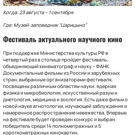
Когда: 23 августа – 1 сентября
Где: Музей-заповедник “Царицыно”
Фестиваль актуального научного кино
При поддержке Министерства культуры РФ в
четвертый раз в столице пройдет фестиваль,
объединяющий кинематограф и науку
–
ФАНК.
Документальные фильмы из России и зарубежных
стран, выбранные организаторами фестиваля,
посвящены различным областям науки: ядерная
физика и микробиология, искусственный разум и
диетология, медицина и зоология. Есть даже фильм о
новой науке агнотологии, изучающей заблуждения и
намеренное распространение невежества. Впервые
на фестивале будет проведен конкурс и выбран
победитель среди 14 полнометражных и 5
короткометражных кинокартин.