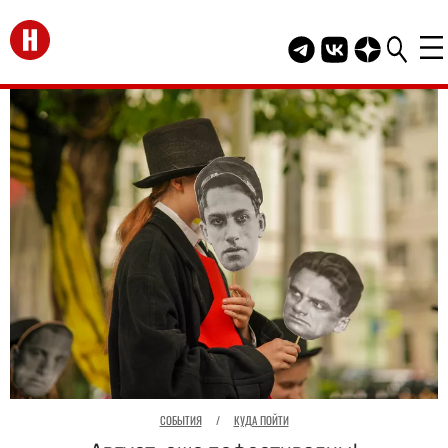
Перейти на главную
Telegram канал HEL
Группа HELLO В
Канал HELLO
СОБЫТИЯ
/
КУДА ПОЙТИ