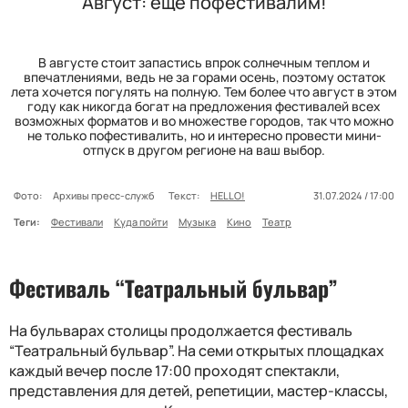
Август: еще пофестивалим!
В августе стоит запастись впрок солнечным теплом и
впечатлениями, ведь не за горами осень, поэтому остаток
лета хочется погулять на полную. Тем более что август в этом
году как никогда богат на предложения фестивалей всех
возможных форматов и во множестве городов, так что можно
не только пофестивалить, но и интересно провести мини-
отпуск в другом регионе на ваш выбор.
Фото:
Архивы пресс-служб
Текст:
HELLO!
31.07.2024 / 17:00
Теги:
Фестивали
Куда пойти
Музыка
Кино
Театр
Фестиваль “Театральный бульвар”
На бульварах столицы продолжается фестиваль
“Театральный бульвар”. На семи открытых площадках
каждый вечер после 17:00 проходят спектакли,
представления для детей, репетиции, мастер-классы,