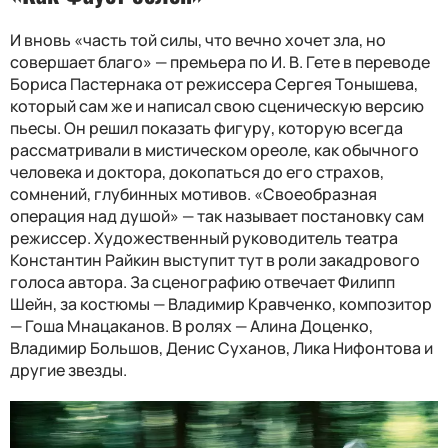
И вновь «часть той силы, что вечно хочет зла, но
совершает благо» — премьера по И. В. Гете в переводе
Бориса Пастернака от режиссера Сергея Тонышева,
который сам же и написал свою сценическую версию
пьесы. Он решил показать фигуру, которую всегда
рассматривали в мистическом ореоле, как обычного
человека и доктора, докопаться до его страхов,
сомнений, глубинных мотивов. «Своеобразная
операция над душой» — так называет постановку сам
режиссер. Художественный руководитель театра
Константин Райкин выступит тут в роли закадрового
голоса автора. За сценографию отвечает Филипп
Шейн, за костюмы — Владимир Кравченко, композитор
— Гоша Мнацаканов. В ролях — Алина Доценко,
Владимир Большов, Денис Суханов, Лика Нифонтова и
другие звезды.