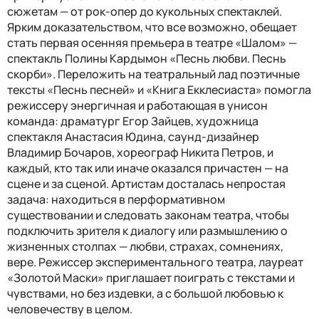
сюжетам — от рок-опер до кукольных спектаклей.
Ярким доказательством, что все возможно, обещает
стать первая осенняя премьера в театре «Шалом» —
спектакль Полины Кардымон «Песнь любви. Песнь
скорби». Переложить на театральный лад поэтичные
тексты «Песнь песней» и «Книга Екклесиаста» помогла
режиссеру энергичная и работающая в унисон
команда: драматург Егор Зайцев, художница
спектакля Анастасия Юдина, саунд-дизайнер
Владимир Бочаров, хореограф Никита Петров, и
каждый, кто так или иначе оказался причастен — на
сцене и за сценой. Артистам досталась непростая
задача: находиться в перформативном
существовании и следовать законам театра, чтобы
подключить зрителя к диалогу или размышлению о
жизненных столпах — любви, страхах, сомнениях,
вере. Режиссер экспериментального театра, лауреат
«Золотой Маски» приглашает поиграть с текстами и
чувствами, но без издевки, а с большой любовью к
человечеству в целом.