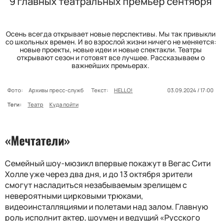
9 главных театральных премьер сентября
Осень всегда открывает новые перспективы. Мы так привыкли
со школьных времен. И во взрослой жизни ничего не меняется:
новые проекты, новые идеи и новые спектакли. Театры
открывают сезон и готовят все лучшее. Рассказываем о
важнейших премьерах.
Фото:
Архивы пресс-служб
Текст:
HELLO!
03.09.2024 / 17:00
Теги:
Театр
Куда пойти
«Мечтатели»
Семейный шоу-мюзикл впервые покажут в Вегас Сити
Холле уже через два дня, и до 13 октября зрители
смогут насладиться незабываемым зрелищем с
невероятными цирковыми трюками,
видеоинсталляциями и полетами над залом. Главную
роль исполнит актер, шоумен и ведущий «Русского