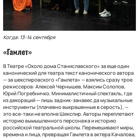
Когда: 13-14 сентября
«Гамлет»
В Театре «Около дома Станиславского» за еще один
канонический для театра текст канонического автора
— за шекспировского «Гамлета» — взялись сразу трое
режиссеров: Алексей Чернышев, Максим Солопов,
Юрий Погребничко. Минималистичный спектакль, где
из декораций — лишь задник-занавес да музыкальные
инструменты (плачевно выкрашенные в серость), —
это все-таки не вполне Шекспир. Авторы переплетают
историю вымышленного персонажа и историю
российской театральной школы. Перемешивают миры,
времена и лица, превращая Гамлета в актера Качалова,