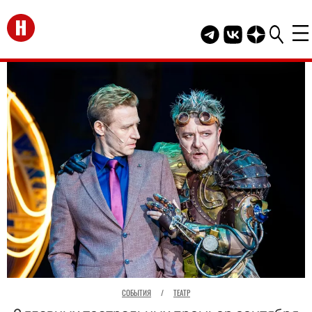
Перейти на главную
Telegram канал HEL
Группа HELLO В
Канал HELLO
СОБЫТИЯ
/
ТЕАТР