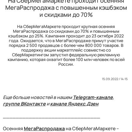
На СберМегаМаркете проходит осенняя
МегаРаспродажа с повышенным кэшбэком
и скидками до 70%
На СберМегаМаркете проходит крупная осенняя
МегаРаспродажа со скидками до 70% и повышенным
кэшбэком до 25%. Кампания проходит до 23 октября 2022
года. Ожидается, что в МегаРаспродаже примут участие
порядка 2 500 продавцов с более чем 800 000 товаров. В
поддержку акции маркетплейс совместно со
СберМаркетингом запустил федеральную рекламную
кампанию, которая охватит более 100 млн человек по всей
России.
15.09.2022 / 14:15
Еще больше новостей в нашем
Telegram-канале
,
группе ВКонтакте
и
канале Яндекс.Дзен
______________________________
Осенняя
МегаРаспродажа
на СберМегаМаркете –