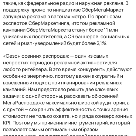
такие, как федеральное радио и наружная реклама. В
поддержку промо по инициативе СберМегаМаркет
запущена реклама в вагонах метро. По прогнозам
экспертов СберМаркетинга, итогом рекламной
кампании СберМегаМаркета станут более 11 млн
уникальных посетителей, а CR баннеров, социальных
сетей и push-уведомлений будет более 2,1%.
«Сезон осенних распродаж — один из самых
непростых периодов рекламной активности для
любого ритейлера. В это время конкуренты действуют
особенно энергично, поэтому важен аккуратный и
взвешенный подход при планировании рекламных
кампаний. Нам предстояло решить две ключевых
задачи: с одной стороны, рассказать об осенней
МегаРаспродаже максимально широкой аудитории, а
с другой — сохранить эффективность с точки зрения
стоимости не только охвата, но и ряда конверсионных
KPI. Поэтому мы применили инструментарий, который
позволяет самым оптимальным образом
сопровождать покупателей по всей воронке продаж: