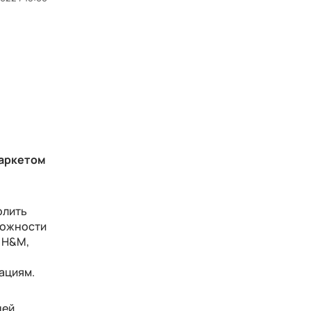
маркетом
олить
можности
с H&M,
ациям.
дей,