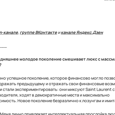
m-канале
,
группе ВКонтакте
и
канале Яндекс.Дзен
___
егодняшнее молодое поколение смешивает люкс с масс
?
чно успешное поколение, которое финансово могло позв
подражать предыдущему и отражать свои финансовые воз
 стали экспериментировать: они миксуют Saint Laurent 
водителя, ходят в демократичные места и максимально
имость. Новое поколение безразлично к лозунгам и имит
. Меня лично привлекает интеллектуальная прослойка лю