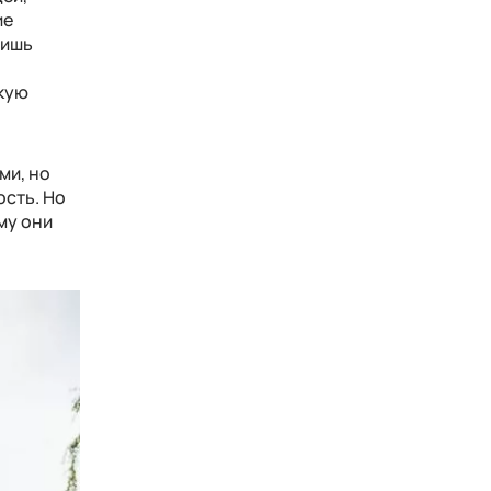
ие
лишь
и
кую
ми, но
ость. Но
му они