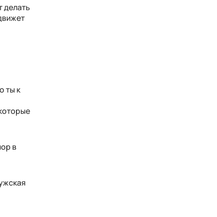
т делать
 движет
о ты к
 которые
пор в
мужская