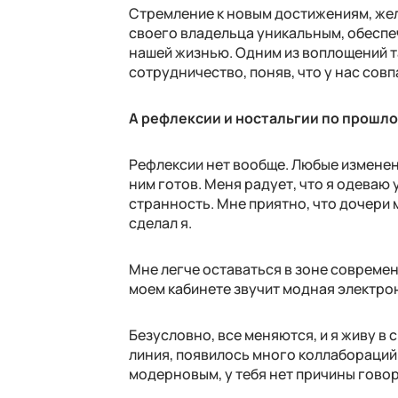
Стремление к новым достижениям, жела
своего владельца уникальным, обеспеч
нашей жизнью. Одним из воплощений т
сотрудничество, поняв, что у нас сов
А рефлексии и ностальгии по прошло
Рефлексии нет вообще. Любые изменени
ним готов. Меня радует, что я одеваю 
странность. Мне приятно, что дочери 
сделал я.
Мне легче оставаться в зоне современн
моем кабинете звучит модная электро
Безусловно, все меняются, и я живу в
линия, появилось много коллабораций
модерновым, у тебя нет причины говор