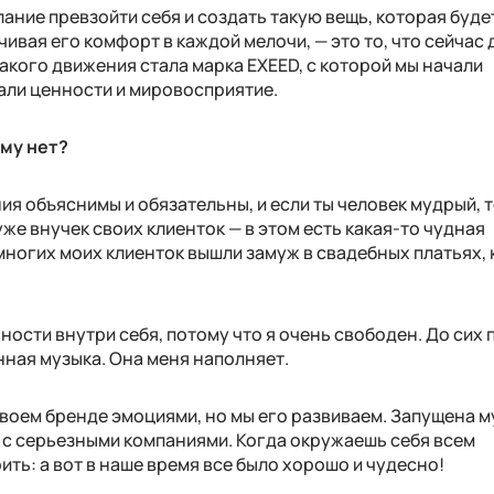
ние превзойти себя и создать такую вещь, которая буде
ивая его комфорт в каждой мелочи, — это то, что сейчас
акого движения стала марка EXEED, с которой мы начали
пали ценности и мировосприятие.
му нет?
я объяснимы и обязательны, и если ты человек мудрый, т
уже внучек своих клиенток — в этом есть какая-то чудная
многих моих клиенток вышли замуж в свадебных платьях,
ости внутри себя, потому что я очень свободен. До сих 
нная музыка. Она меня наполняет.
 своем бренде эмоциями, но мы его развиваем. Запущена 
 с серьезными компаниями. Когда окружаешь себя всем
ить: а вот в наше время все было хорошо и чудесно!