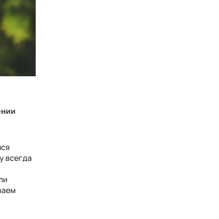
ении
лся
у всегда
ли
ваем