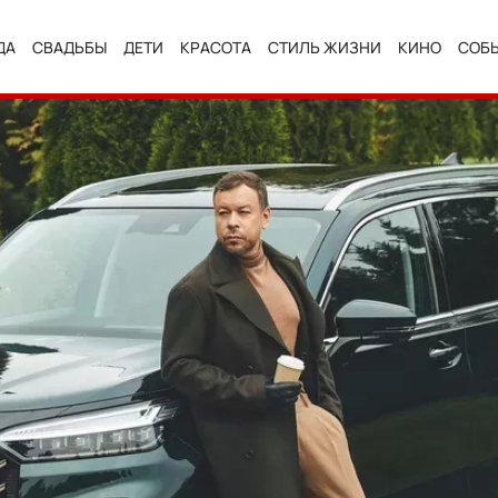
ДА
СВАДЬБЫ
ДЕТИ
КРАСОТА
СТИЛЬ ЖИЗНИ
КИНО
СОБ