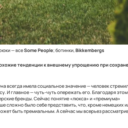
брюки — все
Some People
; ботинки,
Bikkembergs
 похожие тенденции к внешнему упрощению при сохран
Она всегда имела социальное значение — человек стреми
у. И главное — чуть-чуть опережать его. Благодаря этом
ерские бренды. Сейчас понятие «люкса» и «премиума»
е сложно было себе представить, что, кроме немецких и
ожет быть премиальным. А сейчас мы всерьез рассматри