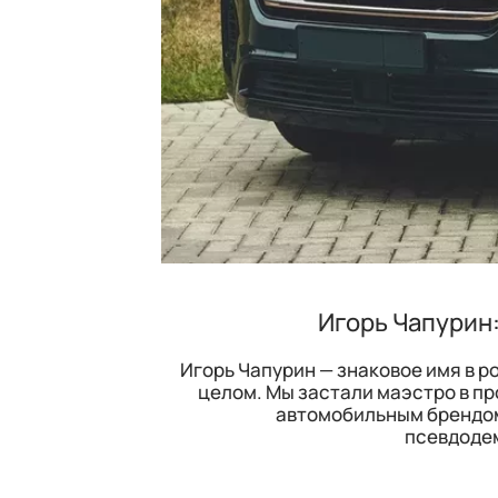
Игорь Чапурин:
Игорь Чапурин — знаковое имя в ро
целом. Мы застали маэстро в п
автомобильным брендом 
псевдодем