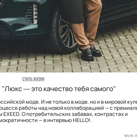
СТИЛЬ ЖИЗНИ
 "Люкс ― это качество тебя самого"
ссийской моде. И не только в моде, но и в мировой кул
роцессе работы над новой коллаборацией — с премиа
EXEED. О потребительских забавах, контрастах и
ократичности — в интервью HELLO!.
30.10.