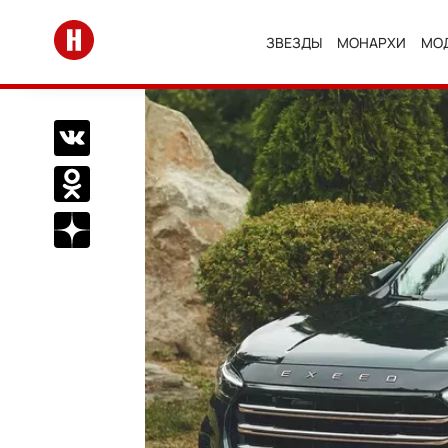
Перейти на главную
ЗВЕЗДЫ
МОНАРХИ
МО
Поделиться Вконтакте
Поделиться в Одноклассниках
Подписаться на нас в Дзен