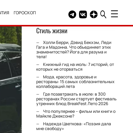
ЫТИЯ
ГОРОСКОП
Telegram канал HELLO
Группа HELLO Вконтакт
Канал HELLO в Дзе
Стиль жизни
Холли Берри, Дэвид Бекхэм, Леди
Гага и Мадонна. Что объединяет этих
знаменитостей? Йога для разума и
тела!
Книжный гид на июль: 7 историй, от
которых не оторваться
Мода, красота, здоровье и
рестораны: 15 самых соблазнительных
коллабораций лета
Где позавтракать в июле: в 300
ресторанах России стартует фестиваль
утренних блюд BreakFest Лето 2026
Что популярнее – фильм или книги о
Майкле Джексоне?
Надежда Цветкова: «Поэзия дала
мне свободу»