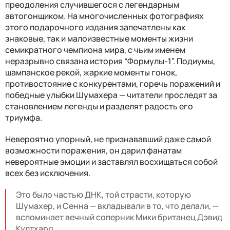
преодоления случившегося с легендарным
автогонщиком. На многочисленных фотографиях
этого подарочного издания запечатлены как
знаковые, так и малоизвестные моменты жизни
семикратного чемпиона мира, с чьим именем
неразрывно связана история “Формулы-1”. Подиумы,
шампанское рекой, жаркие моменты гонок,
противостояние с конкурентами, горечь поражений и
победные улыбки Шумахера — читатели проследят за
становлением легенды и разделят радость его
триумфа.
Невероятно упорный, не признававший даже самой
возможности поражения, он дарил фанатам
невероятные эмоции и заставлял восхищаться собой
всех без исключения.
Это было частью ДНК, той страсти, которую
Шумахер, и Сенна — вкладывали в то, что делали, —
вспоминает вечный соперник Мики британец Дэвид
Култхард.