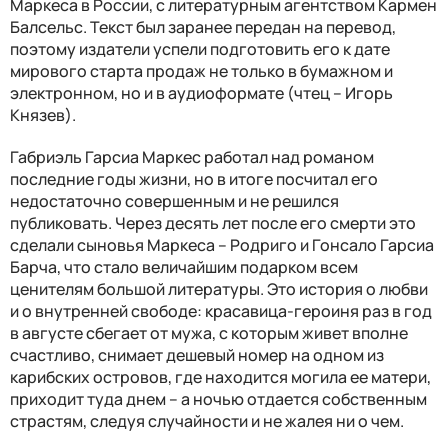
Маркеса в России, с литературным агентством Кармен
Балсельс. Текст был заранее передан на перевод,
поэтому издатели успели подготовить его к дате
мирового старта продаж не только в бумажном и
электронном, но и в аудиоформате (чтец – Игорь
Князев).
Габриэль Гарсиа Маркес работал над романом
последние годы жизни, но в итоге посчитал его
недостаточно совершенным и не решился
публиковать. Через десять лет после его смерти это
сделали сыновья Маркеса – Родриго и Гонсало Гарсиа
Барча, что стало величайшим подарком всем
ценителям большой литературы. Это история о любви
и о внутренней свободе: красавица-героиня раз в год
в августе сбегает от мужа, с которым живет вполне
счастливо, снимает дешевый номер на одном из
карибских островов, где находится могила ее матери,
приходит туда днем – а ночью отдается собственным
страстям, следуя случайности и не жалея ни о чем.