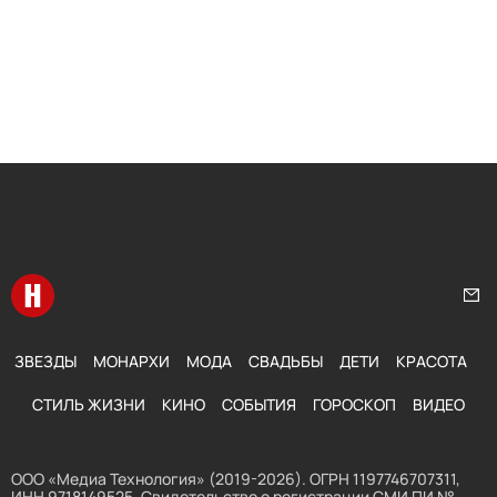
Перейти на главную
Нап
ЗВЕЗДЫ
МОНАРХИ
МОДА
СВАДЬБЫ
ДЕТИ
КРАСОТА
СТИЛЬ ЖИЗНИ
КИНО
СОБЫТИЯ
ГОРОСКОП
ВИДЕО
ООО «Медиа Технология» (2019-2026). ОГРН 1197746707311,
ИНН 9718149525. Свидетельство о регистрации СМИ ПИ №