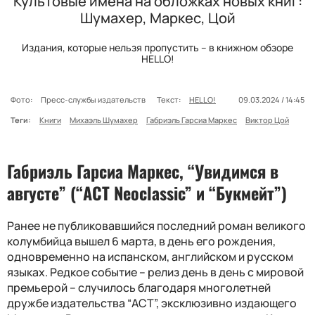
Культовые имена на обложках новых книг:
Шумахер, Маркес, Цой
Издания, которые нельзя пропустить – в книжном обзоре
HELLO!
Фото:
Пресс-службы издательств
Текст:
HELLO!
09.03.2024 / 14:45
Теги:
Книги
Михаэль Шумахер
Габриэль Гарсиа Маркес
Виктор Цой
Габриэль Гарсиа Маркес, “Увидимся в
августе” (“АСТ Neoclassic” и “Букмейт”)
Ранее не публиковавшийся последний роман великого
колумбийца вышел 6 марта, в день его рождения,
одновременно на испанском, английском и русском
языках. Редкое событие – релиз день в день с мировой
премьерой – случилось благодаря многолетней
дружбе издательства “АСТ”, эксклюзивно издающего