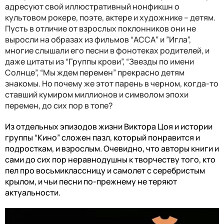
адресуют свой иллюстративный нонфикшн о
культовом рокере, поэте, актере и художнике – детям.
Пусть в отличие от взрослых поклонников они не
выросли на образах из фильмов “АССА” и ”Игла”,
многие слышали его песни в фонотеках родителей, и
даже цитаты из “Группы крови”, “Звезды по имени
Солнце”, “Мы ждем перемен” прекрасно детям
знакомы. Но почему же этот парень в черном, когда-то
ставший кумиром миллионов и символом эпохи
перемен, до сих пор в топе?
Из отдельных эпизодов жизни Виктора Цоя и истории
группы “Кино” сложен пазл, который понравится и
подросткам, и взрослым. Очевидно, что авторы книги и
сами до сих пор неравнодушны к творчеству того, кто
пел про восьмиклассницу и самолет с серебристым
крылом, и чьи песни по-прежнему не теряют
актуальности.