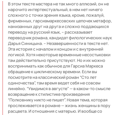
В этом тексте мастера не так много аллюзий, он не
нарочито интертекстуальный, в нем нет ничего
сложного с точки зрения языка, кроме, пожалуй,
фирменных, гарсиамаркесовских цепочек метафор,
нанизанных друг на друга и сложно поддающихся
переводу на русский язык, – рассказывает
переводчик романа, кандидат филологических наук
Дарья Синицына. – Незавершенности в тексте нет.
Эта история с началом и концом и с внутренней
логикой. Хотя некоторые временные несостыковки
там действительно присутствуют. Но и их можно
воспринимать как обычное для Гарсиа Маркеса
обращение к циклическому времени. Если вы
посмотрите на классический роман “Сто лет
одиночества”, там время ведет себя не совсем
линейно. “Увидимся в августе” — в каком-то смысле
возвращение к стилистике произведения
“Полковнику никто не пишет”. Новая тема, которая
прослеживается в романе — жизнь женщины в пору
расцвета. И отношения с матерью. И вообще со